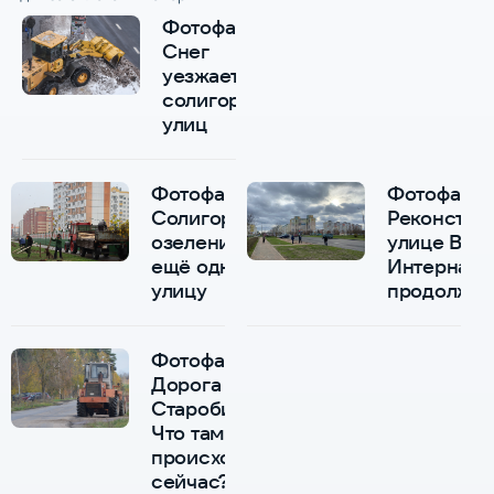
Фотофакт.
Снег
уезжает с
солигорских
улиц
Фотофакт. В
Фотофакт.
Солигорске
Реконстру
озеленили
улице Вои
ещё одну
Интернаци
улицу
продолжае
Фотофакт.
Дорога в
Старобине.
Что там
происходит
сейчас?