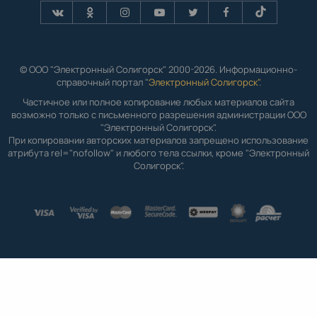
© ООО "Электронный Солигорск" 2000-2026. Информационно-
справочный портал "
Электронный Солигорск"
.
Частичное или полное копирование любых материалов сайта
возможно только с письменного разрешения администрации ООО
"Электронный Солигорск".
При копировании авторских материалов запрещено использование
атрибута rel="nofollow" и любого тела ссылки, кроме "Электронный
Солигорск".