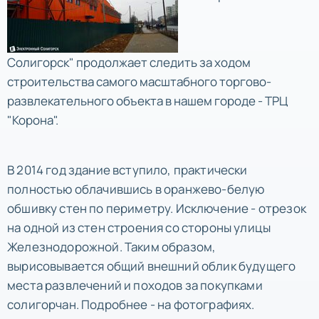
Солигорск" продолжает следить за ходом
строительства самого масштабного торгово-
развлекательного объекта в нашем городе - ТРЦ
"Корона".
В 2014 год здание вступило, практически
полностью облачившись в оранжево-белую
обшивку стен по периметру. Исключение - отрезок
на одной из стен строения со стороны улицы
Железнодорожной. Таким образом,
вырисовывается общий внешний облик будущего
места развлечений и походов за покупками
солигорчан. Подробнее - на фотографиях.