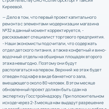
строительству ОАО «Солигорскторг» Таисии
Киреевой.
— Дело в том, что первый проект капитального
ремонта с элементами модернизации магазина
№32 в данный момент корректируется, -
рассказывает специалист торгового предприятия.
- Наши экономисты подсчитали, что содержать
отдел детского питания, а также конфетный и вино-
водочный отделы на обширных площадях второго
этажа невыгодно. Поэтому они будут
располагаться на первом. Верхний же этаж будет
отведен под кафе в виде банкетного зала,
вмещающего около 80 человек. В этом месяце
обновленный проект должен быть сдан на
экспертизу Госстройнадзору. При положительном
исходе через 2-3 месяца нам выдадут разрешение