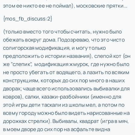
этом ее никто ее не поймал), московские прятки...
{mos_fb_discuss:2}
(только вместо того чтобы считать, нужно было
обежать вокруг дома. Подозреваю, что это чисто
солигорская модификация, и могу только
предположить о истории названия), слепой кот (он
же "слепик", модификация жмурок, где нужно было
не просто убегать от водящего, а лазить по всяким
конструкциям, которых до сих пор много в наших
дворах; чаще всего использовались выбивалки для
ковров), салки, казаки-разбойники (именно для
этой игры дети таскали из школы мел, а потом по
всему городу можно было видеть нарисованные на
дорожках стрелки). Выбивалы, квадрат (игра в мяч,
в моем дворе до сих пор на асфальте видна