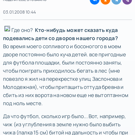
03.01.2008 10:44
Где оно?
Кто-нибудь может сказать куда
подевались дети со дворов нашего города?
Во время моего сопливого и босоногого в моем
дворе постоянно было куча детей. все пригодные
для футбола площадки, были постоянно заняты,
чтобы поиграть приходилось бегать в лес (мне
повезло я жил на перекрестке улиц Заслонова и
Молодежная), чтобы притащить оттуда бревна и
сбить из них ворота на новом еще не вытоптанном
под ноль месте.
Да что футбол, сколько игр было... Вот, например,
чиж (из углубления в земле нужно было выбить
чижа (палка 15 см) битой на дальность и чтобы при