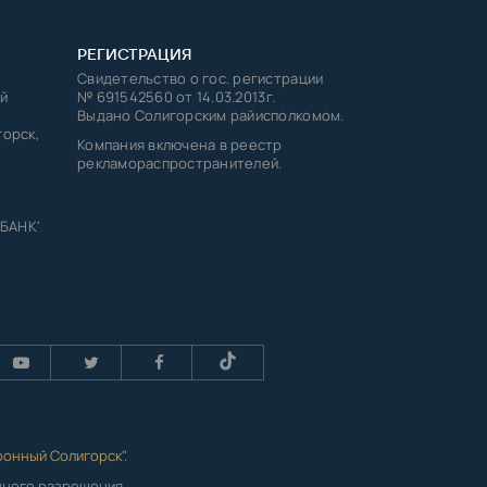
РЕГИСТРАЦИЯ
Свидетельство о гос. регистрации
й
№ 691542560 от 14.03.2013г.
Выдано Солигорским райисполкомом.
горск,
Компания включена в реестр
рекламораспространителей.
 БАНК'
ронный Солигорск"
.
енного разрешения