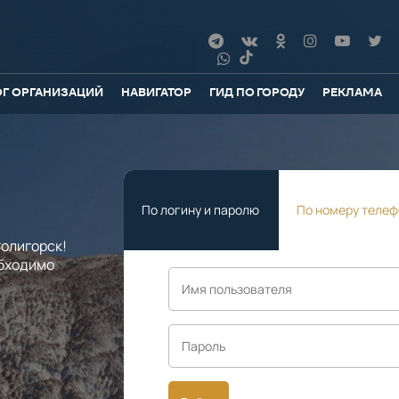
ОГ ОРГАНИЗАЦИЙ
НАВИГАТОР
ГИД ПО ГОРОДУ
РЕКЛАМА
По логину и паролю
По номеру телеф
олигорск!
обходимо