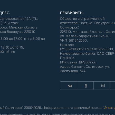
ДРЕС
РЕКВИЗИТЫ
лезнодорожная 12А (ТЦ
Общество с ограниченной
"), 3-й этаж
ответственностью "Электронны
горск, Минская область,
Солигорск",
ика Беларусь, 223710
223710, Минская область, г. Соли
ул. Железнодорожная, 12а-301,
 8:00 до 17:00, пт: с 8:00 до
УНП: 691542560,
Наш р/с:
 12:30 до 13:15,
BY18BPSB30121730140119330000,
й: сб, вс
Наименование банка: ОАО 'СБЕР
Г.МИНСК,
БИК банка: BPSBBY2X,
Адрес банка: г. Солигорск, ул.
Заслонова, 34А
ый Солигорск" 2000-2026. Информационно-справочный портал "
Элект
лное копирование любых материалов сайта возможно только с письм