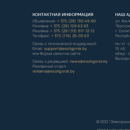
КОНТАКТНАЯ ИНФОРМАЦИЯ
НАШ А
Объявления:
+ 375 (29) 130-49-60
ул. Же
Реклама:
+ 375 (29) 129-62-63
"Восток
Реклама:
+ 375 (29 / 33) 617-12-12
г. Соли
Тел/факс:
+ 375 (174) 25-03-03
Республ
Связь с технической поддержкой:
пн-чт: с
Email:
support@esoligorsk.by
15:45,
или Форма связи на сайте
обед - с
Выходно
Связь с редакцией:
news@esoligorsk.by
Рекламный отдел:
reklama@esoligorsk.by
© ООО "Электронн
Частичное или по