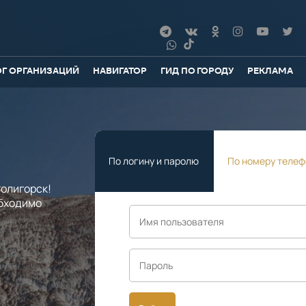
ОГ ОРГАНИЗАЦИЙ
НАВИГАТОР
ГИД ПО ГОРОДУ
РЕКЛАМА
По логину и паролю
По номеру телеф
олигорск!
обходимо