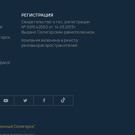
РЕГИСТРАЦИЯ
Свидетельство о гос. регистрации
й
№ 691542560 от 14.03.2013г.
Выдано Солигорским райисполкомом.
горск,
Компания включена в реестр
рекламораспространителей.
 БАНК'
ронный Солигорск"
.
енного разрешения