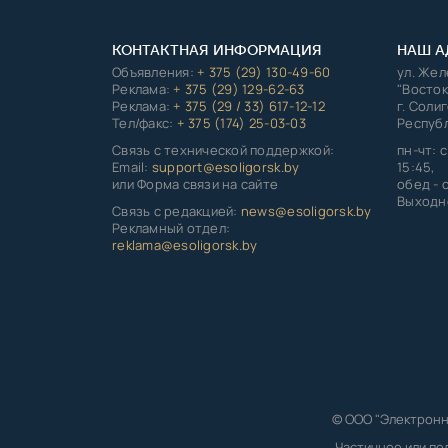
КОНТАКТНАЯ ИНФОРМАЦИЯ
НАШ А
Объявления:
+ 375 (29) 130-49-60
ул. Же
Реклама:
+ 375 (29) 129-62-63
"Восток
Реклама:
+ 375 (29 / 33) 617-12-12
г. Соли
Тел/факс:
+ 375 (174) 25-03-03
Республ
Связь с технической поддержкой:
пн-чт: с
Email:
support@esoligorsk.by
15:45,
или Форма связи на сайте
обед - с
Выходно
Связь с редакцией:
news@esoligorsk.by
Рекламный отдел:
reklama@esoligorsk.by
© ООО "Электронн
Частичное или по