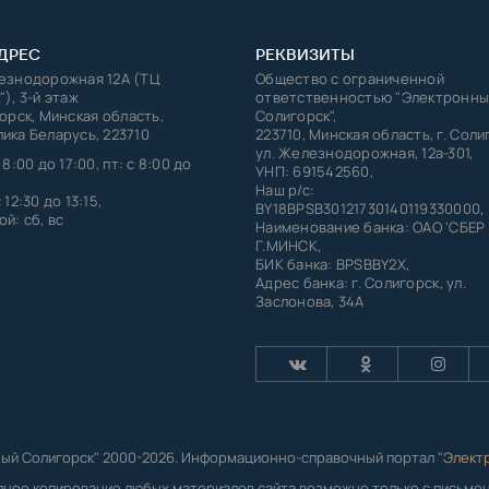
ДРЕС
РЕКВИЗИТЫ
лезнодорожная 12А (ТЦ
Общество с ограниченной
"), 3-й этаж
ответственностью "Электронны
горск, Минская область,
Солигорск",
ика Беларусь, 223710
223710, Минская область, г. Соли
ул. Железнодорожная, 12а-301,
 8:00 до 17:00, пт: с 8:00 до
УНП: 691542560,
Наш р/с:
 12:30 до 13:15,
BY18BPSB30121730140119330000,
й: сб, вс
Наименование банка: ОАО 'СБЕР
Г.МИНСК,
БИК банка: BPSBBY2X,
Адрес банка: г. Солигорск, ул.
Заслонова, 34А
ый Солигорск" 2000-2026. Информационно-справочный портал "
Элект
лное копирование любых материалов сайта возможно только с письм