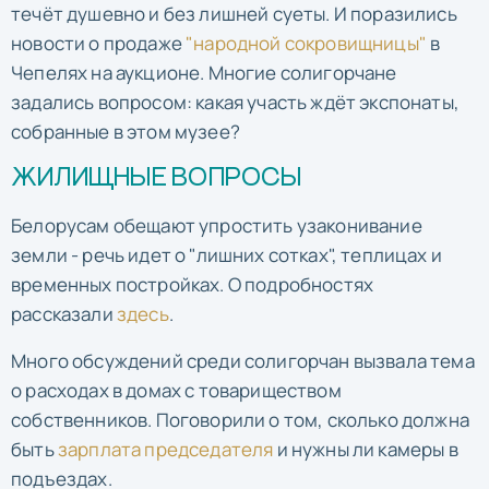
течёт душевно и без лишней суеты. И поразились
новости о продаже
"народной сокровищницы"
в
Чепелях на аукционе. Многие солигорчане
задались вопросом: какая участь ждёт экспонаты,
собранные в этом музее?
ЖИЛИЩНЫЕ ВОПРОСЫ
Белорусам обещают упростить узаконивание
земли - речь идет о "лишних сотках", теплицах и
временных постройках. О подробностях
рассказали
здесь
.
Много обсуждений среди солигорчан вызвала тема
о расходах в домах с товариществом
собственников. Поговорили о том, сколько должна
быть
зарплата председателя
и нужны ли камеры в
подъездах.