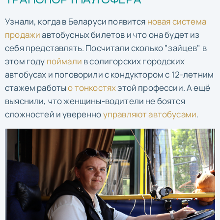
ТРАНСПОРТНАЯ СФЕРА
Узнали, когда в Беларуси появится
новая система
продажи
автобусных билетов и что она будет из
себя представлять. Посчитали сколько "зайцев" в
этом году
поймали
в солигорских городских
автобусах и поговорили с кондуктором с 12-летним
стажем работы
о тонкостях
этой профессии. А ещё
выяснили, что женщины-водители не боятся
сложностей и уверенно
управляют автобусами
.