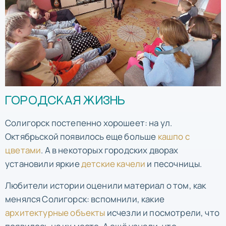
ГОРОДСКАЯ ЖИЗНЬ
Солигорск постепенно хорошеет: на ул.
Октябрьской появилось еще больше
кашпо с
цветами
. А в некоторых городских дворах
установили яркие
детские качели
и песочницы.
Любители истории оценили материал о том, как
менялся Солигорск: вспомнили, какие
архитектурные объекты
исчезли и посмотрели, что