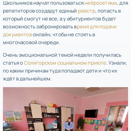
Школьников научат пользоваться
нейросетями
, для
репетиторов создадут единый
реестр
, попасть в
который смогут не все, а у абитуриентов будет
возможность забронировать в
ремя для подачи
документов
онлайн, чтобы не стоять в
многочасовой очереди.
Очень эмоциональной темой недели получилась
статья о
Солигорском социальном приюте
. Узнали,
по каким причинам туда попадают дети и что их
ждёт в дальнейшем.