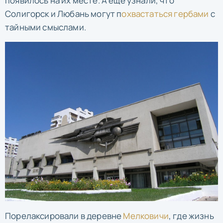
появилось на их месте. А ещё узнали, что
Солигорск и Любань могут п
охвастаться гербами
с
тайными смыслами.
Порелаксировали в деревне
Мелковичи
, где жизнь