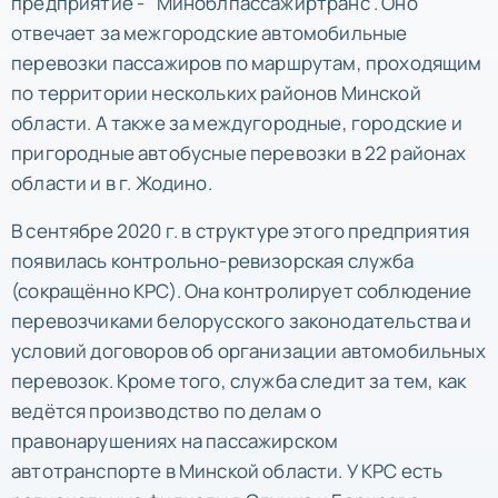
предприятие - "Миноблпассажиртранс". Оно
отвечает за межгородские автомобильные
перевозки пассажиров по маршрутам, проходящим
по территории нескольких районов Минской
области. А также за междугородные, городские и
пригородные автобусные перевозки в 22 районах
области и в г. Жодино.
В сентябре 2020 г. в структуре этого предприятия
появилась контрольно-ревизорская служба
(сокращённо КРС). Она контролирует соблюдение
перевозчиками белорусского законодательства и
условий договоров об организации автомобильных
перевозок. Кроме того, служба следит за тем, как
ведётся производство по делам о
правонарушениях на пассажирском
автотранспорте в Минской области. У КРС есть