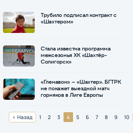
Трубило подписал контракт с
«Шахтером»
Стала известна программа
межсезонья ХК «Шахтёр-
Солигорск»
«Гленавон» – «Шахтер». БГТРК
не покажет выездной матч
горняков в Лиге Европы
Назад
1
2
3
4
5
6
7
8
9
10