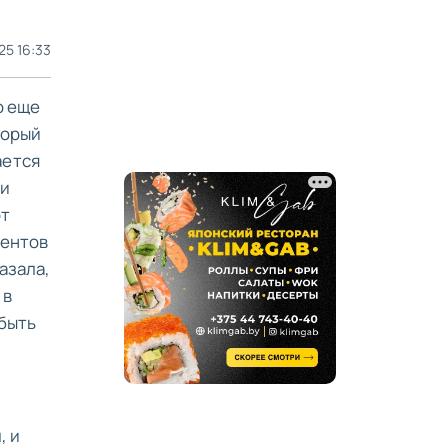
25 16:33
о еще
торый
ается
 и
от
ментов
азала,
 в
 быть
, и