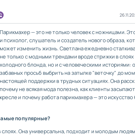
26.11.20
Парикмахер — это не только человек с ножницами. Эт
и психолог, слушатель и создатель нового образа, ко
может изменить жизнь. Светлана ежедневно сталкив
не только с модными трендами вроде стрижки в слоях
холодного блонда, но и с человеческими историями: 
забавных просьб выбрить на затылке "веточку" до мо
настоящей поддержки в трудных ситуациях. Она расск
почему не всякая мода полезна, как клиенты засыпают
кресле и почему работа парикмахера — это искусство
 самые популярные?
в слоях. Она универсальна, подходит и молодым людям