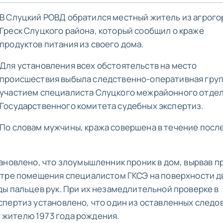
В Слуцкий РОВД обратился местный житель из агрого
Греск Слуцкого района, который сообщил о краже
продуктов питания из своего дома.
Для установления всех обстоятельств на место
происшествия выбыла следственно-оперативная груп
участием специалиста Слуцкого межрайонного отде
Государственного комитета судебных экспертиз.
По словам мужчины, кража совершена в течение посл
ановлено, что злоумышленник проник в дом, вырвав п
отре помещения специалистом ГКСЭ на поверхности 
ы пальцев рук. При их незамедлительной проверке в
пертиз установлено, что один из оставленных следо
жителю 1973 года рождения.