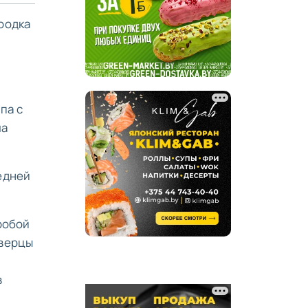
родка
па с
ла
едней
робой
дверцы
в