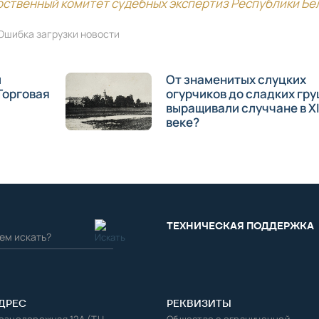
рственный комитет судебных экспертиз Республики Бе
Ошибка загрузки новости
и
От знаменитых слуцких
Торговая
огурчиков до сладких гру
выращивали случчане в X
веке?
ТЕХНИЧЕСКАЯ ПОДДЕРЖКА
ДРЕС
РЕКВИЗИТЫ
лезнодорожная 12А (ТЦ
Общество с ограниченной