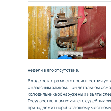
недели в его отсутствие.
В ходе осмотра места происшествия уст
с навесным замком. При детальном осм
холодильника обнаружены и изъяты след
Государственном комитете судебных экс
принадлежит неработающему местному 