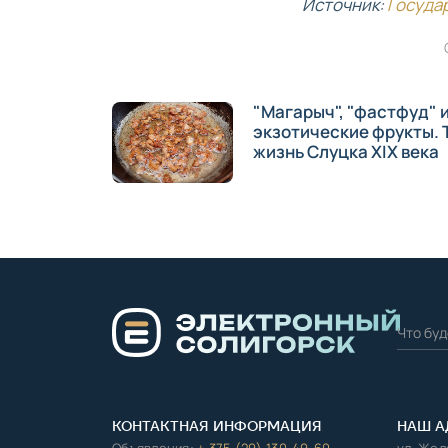
Источник:
Госуда
"Магарыч", "фастфуд" 
экзотические фрукты. 
жизнь Слуцка XIX века
КОНТАКТНАЯ ИНФОРМАЦИЯ
НАШ А
Объявления:
+ 375 (29) 130-49-60
ул. Же