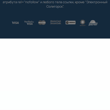
атрибута rel="nofollow" и любого тела ссылки, кроме "Электронный
Солигорск".