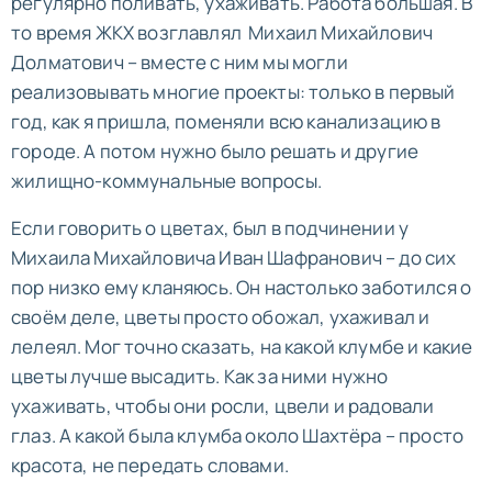
регулярно поливать, ухаживать. Работа большая. В
то время ЖКХ возглавлял Михаил Михайлович
Долматович – вместе с ним мы могли
реализовывать многие проекты: только в первый
год, как я пришла, поменяли всю канализацию в
городе. А потом нужно было решать и другие
жилищно-коммунальные вопросы.
Если говорить о цветах, был в подчинении у
Михаила Михайловича Иван Шафранович – до сих
пор низко ему кланяюсь. Он настолько заботился о
своём деле, цветы просто обожал, ухаживал и
лелеял. Мог точно сказать, на какой клумбе и какие
цветы лучше высадить. Как за ними нужно
ухаживать, чтобы они росли, цвели и радовали
глаз. А какой была клумба около Шахтёра – просто
красота, не передать словами.