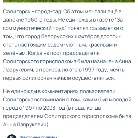
Солигорск – город-сад. Об этом мечтали ещё в
далёкие 1960-е годы. Не единожды в газете “За
коммунистический труд” появлялись заметки о
том, что город белорусских шахтёров достоин
стать настоящим садом: уютным, красивым и
зелёным. Когда на пост председателя
Солигорского горисполкома была назначена Анна
Лаврукевич, а произошло это в 1997 году, мечты
первых солигорчан начали осуществляться.
Не единожды в комментариях пользователи
Солигорска вспоминали о том, каким был молодой
город с 1997 по 2003 год (в годы, когда
председателем Солигорского горисполкома была
Анна Лаврукевич).