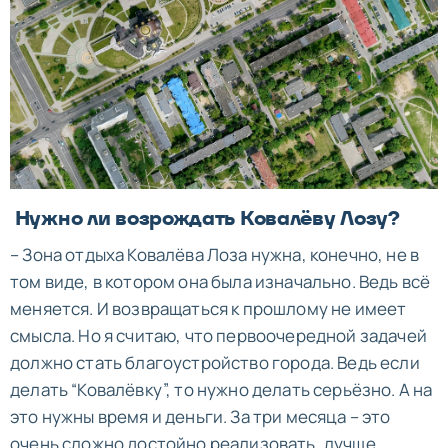
Нужно ли возрождать Ковалёву Лозу?
– Зона отдыха Ковалёва Лоза нужна, конечно, не в
том виде, в котором она была изначально. Ведь всё
меняется. И возвращаться к прошлому не имеет
смысла. Но я считаю, что первоочередной задачей
должно стать благоустройство города. Ведь если
делать “Ковалёвку”, то нужно делать серьёзно. А на
это нужны время и деньги. За три месяца – это
очень сложно достойно реализовать, лучше