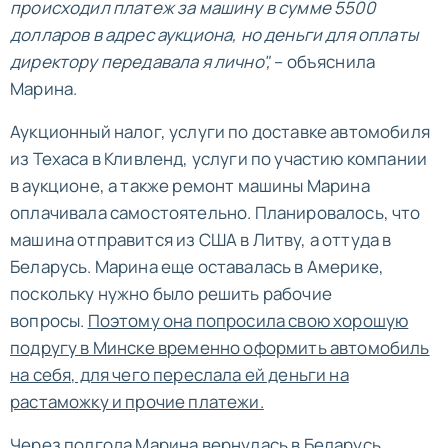
происходил платеж за машину в сумме 5500
долларов в адрес аукциона, но деньги для оплаты
директору передавала я лично",
– объяснила
Марина.
Аукционный налог, услуги по доставке автомобиля
из Техаса в Кливленд, услуги по участию компании
в аукционе, а также ремонт машины Марина
оплачивала самостоятельно. Планировалось, что
машина отправится из США в Литву, а оттуда в
Беларусь. Марина еще оставалась в Америке,
поскольку нужно было решить рабочие
вопросы.
Поэтому она попросила свою хорошую
подругу в Минске временно оформить автомобиль
на себя, для чего переслала ей деньги на
растаможку и прочие платежи.
Через полгода Марина вернулась в Беларусь,