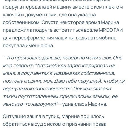
подруга передала ей машину вместе с комплектом
ключей и документами, где она указана
собственником. Спустя некоторое время Марина
предложила подруге встретиться возле МРЭО ГАИ
для переоформления машины, ведь автомобиль
покупала именно она.
"Что произошло дальше, повергло меня в шок. Она
мне говорит: "Автомобиль зарегистрирован на
меня, в документах я указана как собственница,
поэтому машина моя. Даю тебе пару дней, чтобы ты
вернула мою собственность". Причем сказала
таким подготовленным юридическим языком, ее
явно кто-то надоумил!" –
удивилась Марина.
Ситуация зашла в тупик, Марине пришлось
обратиться в суд с иском о признании права