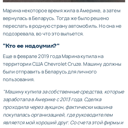
Марина некоторое время жила в Америке, а затем
вернулась в Беларусь. Тогда же было решено
переслать в родную страну автомобиль. Но она не
подозревала, во что это выльется.
"Кто ее надоумил?"
Еще в феврале 2019 года Марина купила на
территории США Chevrolet Cruze. Машину должны
были отправить в Беларусь для личного
пользования.
"Машину купила за собственные средства, которые
заработала в Америке с 2013 года. Сделка
проходила через аукцион, фактически машина
покупалась организацией, где руководителем
является мой хороший друг. Со счета этой фирмы и