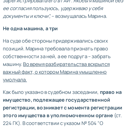
зарегистрировала его в ГАИ". Якобы я машиной без
ее согласия пользуюсь, удерживаю у себя
документы и ключи",
– возмущалась Марина.
Не одна машина, а три
На суде обе стороны придерживались своих
позиций. Марина требовала признать право
собственности за ней, а ее подруга – забрать
машину.
Во время разбирательства вскрылся
важный факт, о котором Марина умышленно
умолчала.
Как было указано в судебном заседании,
право на
имущество, подлежащее государственной
регистрации, возникает с момента регистрации
этого имущества в уполномоченном органе
(ст.
224 ГК). В соответствии с указом № 504 "О