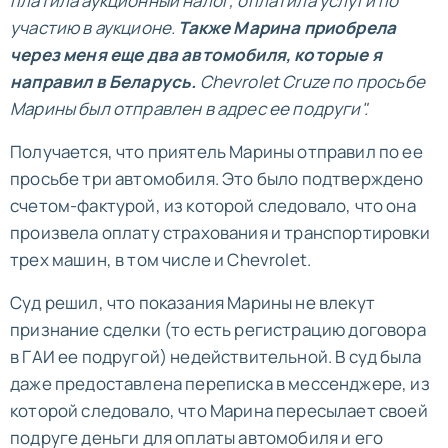
платила аукционный налог, оплатила услуги по
участию в аукционе.
Также Марина приобрела
через меня еще два автомобиля, которые я
направил в Беларусь.
Chevrolet Cruze по просьбе
Марины был отправлен в адрес ее подруги".
Получается, что приятель Марины отправил по ее
просьбе три автомобиля. Это было подтверждено
счетом-фактурой, из которой следовало, что она
произвела оплату страхования и транспортировки
трех машин, в том числе и Chevrolet.
Суд решил, что показания Марины не влекут
признание сделки (то есть регистрацию договора
в ГАИ ее подругой) недействительной. В суд была
даже предоставлена переписка в мессенджере, из
которой следовало, что Марина пересылает своей
подруге деньги для оплаты автомобиля и его