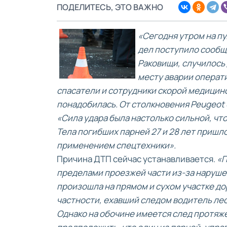
ПОДЕЛИТЕСЬ, ЭТО ВАЖНО
«Сегодня утром на п
дел поступило сообще
Раковищи, случилось
месту аварии операт
спасатели и сотрудники скорой медицин
понадобилась. От столкновения Peugeot 
«Сила удара была настолько сильной, чт
Тела погибших парней 27 и 28 лет пришл
применением спецтехники».
Причина ДТП сейчас устанавливается.
«П
пределами проезжей части из-за наруше
произошла на прямом и сухом участке до
частности, ехавший следом водитель лес
Однако на обочине имеется след протяже