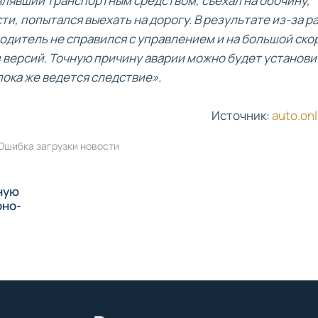
влявший транспортным средством, съехал на обочину,
сти, попытался выехать на дорогу. В результате из-за 
одитель не справился с управлением и на большой ско
из версий. Точную причину аварии можно будет установи
пока же ведется следствие».
Источник:
auto.onl
Ошибка загрузки новости
ную
рно-