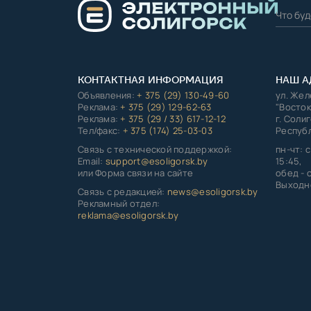
КОНТАКТНАЯ ИНФОРМАЦИЯ
НАШ А
Объявления:
+ 375 (29) 130-49-60
ул. Же
Реклама:
+ 375 (29) 129-62-63
"Восток
Реклама:
+ 375 (29 / 33) 617-12-12
г. Соли
Тел/факс:
+ 375 (174) 25-03-03
Республ
Связь с технической поддержкой:
пн-чт: с
Email:
support@esoligorsk.by
15:45,
или Форма связи на сайте
обед - с
Выходно
Связь с редакцией:
news@esoligorsk.by
Рекламный отдел:
reklama@esoligorsk.by