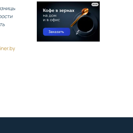
разницы
рости
ть
iner.by