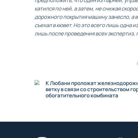
предположить, что один из парней, упра
катился по ней, а затем, не снижая скоро
дорожного покрытия машину занесло, а в
съехал в кювет. Но это всего лишь одна 
лишь после проведения всех экспертиз, 
К Любани проложат железнодорож
ветку в связи со строительством го
обогатительного комбината