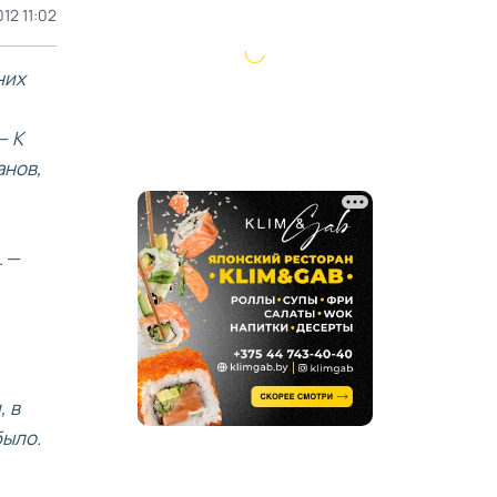
12 11:02
них
 —
К
анов,
. —
, в
было.