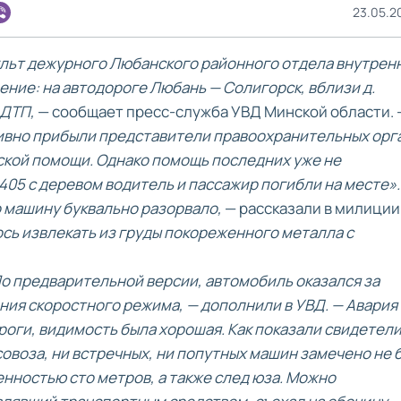
23.05.20
ульт дежурного Любанского районного отдела внутрен
ние: на автодороге Любань — Солигорск, вблизи д.
 ДТП,
— сообщает пресс-служба УВД Минской области.
ивно прибыли представители правоохранительных орг
ской помощи. Однако помощь последних уже не
405 с деревом водитель и пассажир погибли на месте».
о машину буквально разорвало,
— рассказали в милиции
ось извлекать из груды покореженного металла с
о предварительной версии, автомобиль оказался за
ния скоростного режима, — дополнили в УВД. — Авария
роги, видимость была хорошая. Как показали свидетели
овоза, ни встречных, ни попутных машин замечено не 
нностью сто метров, а также след юза. Можно