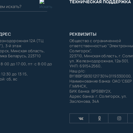
ТЕХНИЧЕСКАЯ ПОДДЕРЖКА
ДРЕС
РЕКВИЗИТЫ
лезнодорожная 12А (ТЦ
Общество с ограниченной
"), 3-й этаж
ответственностью "Электронны
горск, Минская область,
Солигорск",
ика Беларусь, 223710
223710, Минская область, г. Соли
ул. Железнодорожная, 12а-301,
 8:00 до 17:00, пт: с 8:00 до
УНП: 691542560,
Наш р/с:
 12:30 до 13:15,
BY18BPSB30121730140119330000,
й: сб, вс
Наименование банка: ОАО 'СБЕР
Г.МИНСК,
БИК банка: BPSBBY2X,
Адрес банка: г. Солигорск, ул.
Заслонова, 34А