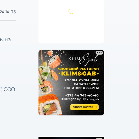
24 14:05
ы на
", ООО