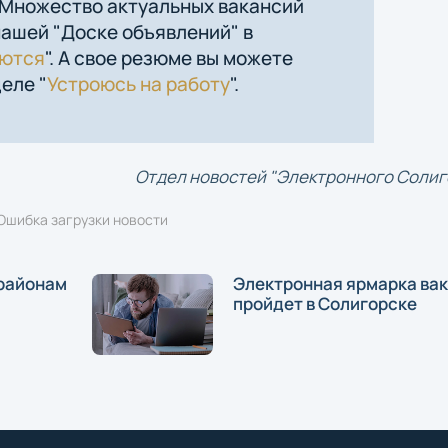
 Множество актуальных вакансий
нашей "Доске объявлений" в
уются
". А свое резюме вы можете
еле "
Устроюсь на работу
".
Отдел новостей "Электронного Солиг
Ошибка загрузки новости
 районам
Электронная ярмарка ва
пройдет в Солигорске