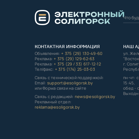
КОНТАКТНАЯ ИНФОРМАЦИЯ
НАШ А
Объявления:
+ 375 (29) 130-49-60
ул. Же
Реклама:
+ 375 (29) 129-62-63
"Восток
Реклама:
+ 375 (29 / 33) 617-12-12
г. Соли
Тел/факс:
+ 375 (174) 25-03-03
Республ
Связь с технической поддержкой:
пн-чт: с
Email:
support@esoligorsk.by
15:45,
или Форма связи на сайте
обед - с
Выходно
Связь с редакцией:
news@esoligorsk.by
Рекламный отдел:
reklama@esoligorsk.by