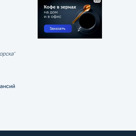
орска"
кансий