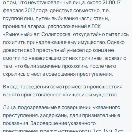
о том, что неустановленные лица, около 21:00 17
февраля 2017 года, действуя совместно, т.е.
группой лиц, путем выбивания части стены,
проникли в гараж, расположенный в ГСК
«Рыночный» в г. Солигорске, откуда тайно пытались
похитить принадлежащее ему имущество. Однако
довести свой преступный умысел до конца не
смогли по независящим от них причинам, в связи с
тем, что были замечены прохожим, после чего
скрылись с места совершения преступления.
В ходе проведения осмотра места происшествия
изъято приготовленное к хищению имущество.
Лица, подозреваемые в совершении указанного
преступления, задержаны, дали признательные
показания. За совершение указанного
преступления, предусмотренного ч. 1 ст. 14 ч. 2 ст.