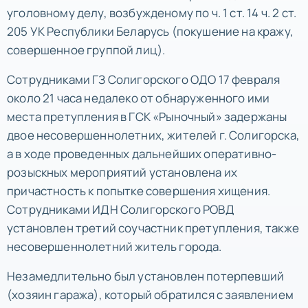
уголовному делу, возбужденому по ч. 1 ст. 14 ч. 2 ст.
205 УК Республики Беларусь (покушение на кражу,
совершенное группой лиц).
Сотрудниками ГЗ Солигорского ОДО 17 февраля
около 21 часа недалеко от обнаруженного ими
места претупления в ГСК «Рыночный» задержаны
двое несовершеннолетних, жителей г. Солигорска,
а в ходе проведенных дальнейших оперативно-
розыскных мероприятий установлена их
причастность к попытке совершения хищения.
Сотрудниками ИДН Солигорского РОВД
установлен третий соучастник претупления, также
несовершеннолетний житель города.
Незамедлительно был установлен потерпевший
(хозяин гаража), который обратился с заявлением