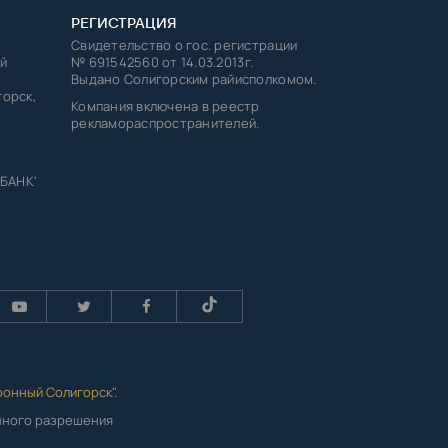
РЕГИСТРАЦИЯ
Свидетельство о гос. регистрации
й
№ 691542560 от 14.03.2013г.
Выдано Солигорским райисполкомом.
горск,
Компания включена в реестр
рекламораспространителей.
 БАНК'
ронный Солигорск"
.
енного разрешения