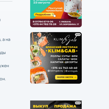
й
 а на
яды
ружен
он.