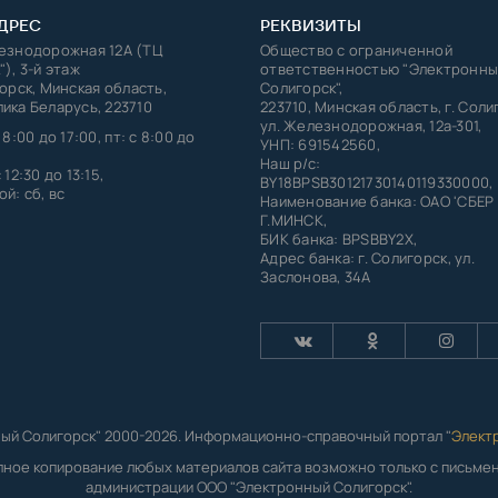
ДРЕС
РЕКВИЗИТЫ
лезнодорожная 12А (ТЦ
Общество с ограниченной
"), 3-й этаж
ответственностью "Электронны
горск, Минская область,
Солигорск",
ика Беларусь, 223710
223710, Минская область, г. Соли
ул. Железнодорожная, 12а-301,
 8:00 до 17:00, пт: с 8:00 до
УНП: 691542560,
Наш р/с:
 12:30 до 13:15,
BY18BPSB30121730140119330000,
й: сб, вс
Наименование банка: ОАО 'СБЕР
Г.МИНСК,
БИК банка: BPSBBY2X,
Адрес банка: г. Солигорск, ул.
Заслонова, 34А
ый Солигорск" 2000-2026. Информационно-справочный портал "
Элект
лное копирование любых материалов сайта возможно только с письм
администрации ООО "Электронный Солигорск".