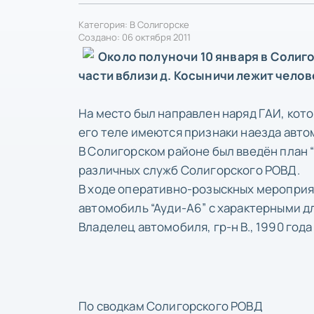
Категория:
В Солигорске
Создано: 06 октября 2011
Около полуночи 10 января в Солиг
части вблизи д. Косыничи лежит челов
На место был направлен наряд ГАИ, кото
его теле имеются признаки наезда авто
В Солигорском районе был введён план 
различных служб Солигорского РОВД.
В ходе оперативно-розыскных мероприя
автомобиль “Ауди-А6” с характерными 
Владелец автомобиля, гр-н В., 1990 года
По сводкам Солигорского РОВД