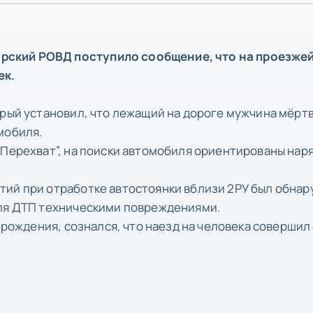
орский РОВД поступило сообщение, что на проезже
ек.
рый установил, что лежащий на дороге мужчина мёртв,
мобиля.
“Перехват”, на поиски автомобиля ориентированы нар
тий при отработке автостоянки вблизи 2РУ был обна
для ДТП техническими повреждениями.
 рождения, сознался, что наезд на человека совершил 