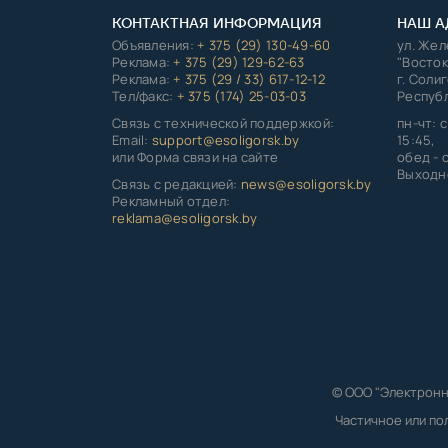
КОНТАКТНАЯ ИНФОРМАЦИЯ
НАШ А
Объявления:
+ 375 (29) 130-49-60
ул. Же
Реклама:
+ 375 (29) 129-62-63
"Восток
Реклама:
+ 375 (29 / 33) 617-12-12
г. Соли
Тел/факс:
+ 375 (174) 25-03-03
Республ
Связь с технической поддержкой:
пн-чт: с
Email:
support@esoligorsk.by
15:45,
или Форма связи на сайте
обед - с
Выходно
Связь с редакцией:
news@esoligorsk.by
Рекламный отдел:
reklama@esoligorsk.by
© ООО "Электронн
Частичное или по