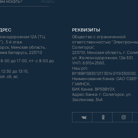
ДРЕС
РЕКВИЗИТЫ
лезнодорожная 12А (ТЦ
Общество с ограниченной
"), 3-й этаж
ответственностью "Электронны
горск, Минская область,
Солигорск",
ика Беларусь, 223710
223710, Минская область, г. Соли
ул. Железнодорожная, 12а-301,
 8:00 до 17:00, пт: с 8:00 до
УНП: 691542560,
Наш р/с:
 12:30 до 13:15,
BY18BPSB30121730140119330000,
й: сб, вс
Наименование банка: ОАО 'СБЕР
Г.МИНСК,
БИК банка: BPSBBY2X,
Адрес банка: г. Солигорск, ул.
Заслонова, 34А