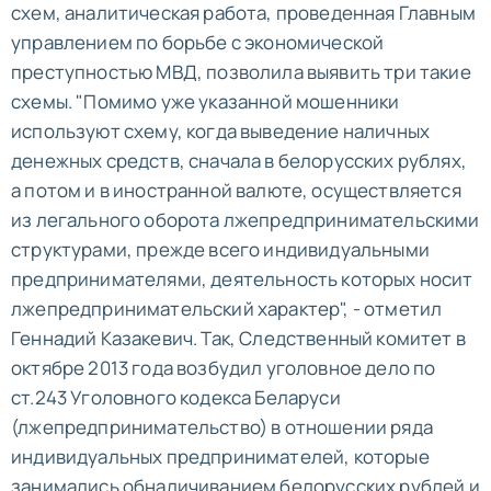
схем, аналитическая работа, проведенная Главным
управлением по борьбе с экономической
преступностью МВД, позволила выявить три такие
схемы. "Помимо уже указанной мошенники
используют схему, когда выведение наличных
денежных средств, сначала в белорусских рублях,
а потом и в иностранной валюте, осуществляется
из легального оборота лжепредпринимательскими
структурами, прежде всего индивидуальными
предпринимателями, деятельность которых носит
лжепредпринимательский характер", - отметил
Геннадий Казакевич. Так, Следственный комитет в
октябре 2013 года возбудил уголовное дело по
ст.243 Уголовного кодекса Беларуси
(лжепредпринимательство) в отношении ряда
индивидуальных предпринимателей, которые
занимались обналичиванием белорусских рублей и