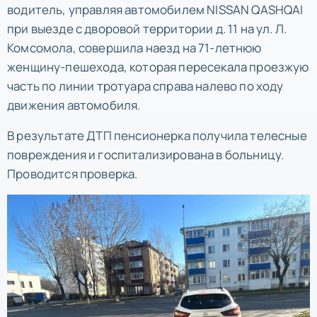
водитель, управляя автомобилем NISSAN QASHQAI
при выезде с дворовой территории д. 11 на ул. Л.
Комсомола, совершила наезд на 71-летнюю
женщину-пешехода, которая пересекала проезжую
часть по линии тротуара справа налево по ходу
движения автомобиля.
В результате ДТП пенсионерка получила телесные
повреждения и госпитализирована в больницу.
Проводится проверка.