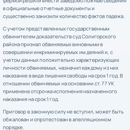
фермой решили внести заведомо ложные сведения
в официальные отчетные документы и
существенно занизили количество фактов падежа.
С учетом представленных государственным
обвинителем доказательств суд Солигорского
района признал обвиняемых виновными в
совершении инкриминируемых им деяний и, с
учетом данных положительно характеризующих
личности обвиняемых, назначил каждому из них
наказание в виде лишения свободы на срок 1 год. В
отношении обвиняемых на основании ст. 77 УК
применена отсрочка исполнения назначенного
наказания на срок 1 год.
Приговор в законную силу не вступил, может быть
обжалован и опротестован в апелляционном
порядке.