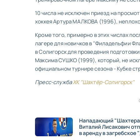
10 числа не исключен приезд на просмо
хоккея Артура МАЛКОВА (1996), неплохо
Кроме того, примерно в этих числах по
лагере для новичков в "Филадельфии Ф
в Солигорск для проведения подготовки
Максима СУШКО (1999), который, не искл
официальном турнире сезона - Кубке ст
Пресс-служба
ХК "Шахтёр-Солигорск"
Нападающий "Шахтера
Виталий Лисакович от
в аренду в загребское