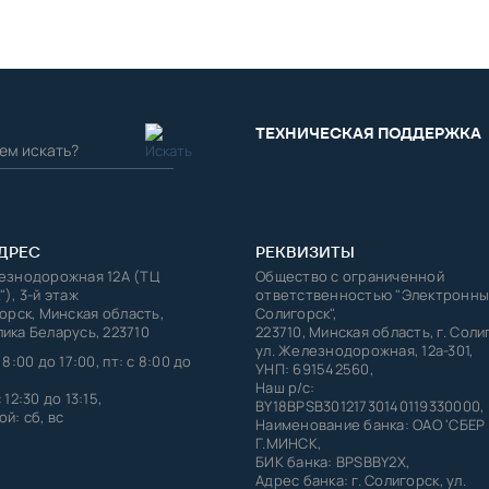
ТЕХНИЧЕСКАЯ ПОДДЕРЖКА
ДРЕС
РЕКВИЗИТЫ
лезнодорожная 12А (ТЦ
Общество с ограниченной
"), 3-й этаж
ответственностью "Электронны
горск, Минская область,
Солигорск",
ика Беларусь, 223710
223710, Минская область, г. Соли
ул. Железнодорожная, 12а-301,
 8:00 до 17:00, пт: с 8:00 до
УНП: 691542560,
Наш р/с:
 12:30 до 13:15,
BY18BPSB30121730140119330000,
й: сб, вс
Наименование банка: ОАО 'СБЕР
Г.МИНСК,
БИК банка: BPSBBY2X,
Адрес банка: г. Солигорск, ул.