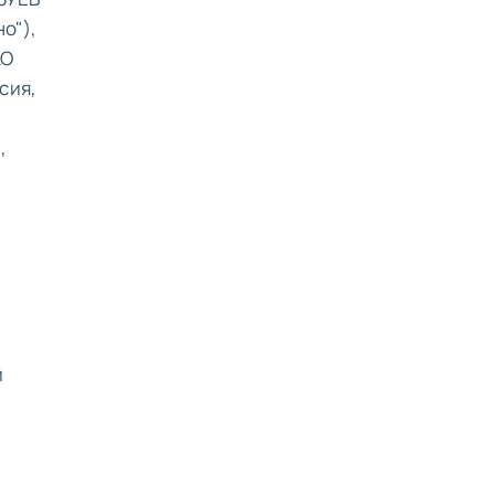
о"),
КО
сия,
,
й