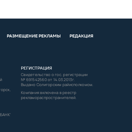
РАЗМЕЩЕНИЕ РЕКЛАМЫ
РЕДАКЦИЯ
РЕГИСТРАЦИЯ
Свидетельство о гос. регистрации
й
№ 691542560 от 14.03.2013г.
Выдано Солигорским райисполкомом.
горск,
Компания включена в реестр
рекламораспространителей.
 БАНК'