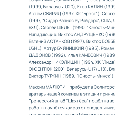
(1999, Беларусь-U20), Егор КАЛИН (199
Артём СВИРИД (1997, ХК "Брест"), Серг
(1997, "Сидер Рапидс Ру Райдерс", США, 
ВХЛ), Сергей ШЕЛЕГ (1990, "Юность-Мин
Нападающие: Виктор АНДРУЩЕНКО (1986)
Евгений АСТАНКОВ (1997), Виктор БОВБЕ
USHL), Артур БУЙНИЦКИЙ (1995), Роман Г
ДАДОНОВ (1992), Илья КАМБОВИЧ (1989)
Александр НИКОЛИШИН (1994, ХК "Лида"
ОКСЕНТЮК (2001, Беларусь-U17/U18), Вл
Виктор ТУРКИН (1989, "Юность-Минск"),
Максим МАЛЮТИН прибудет в Солигорск 
вратарь нашей команды в эти дни прини
Тренерский штаб "Шахтёра" пошёл на вс
работы начнётся как раз с понедельник
тренировочном лагере Максиму не соста