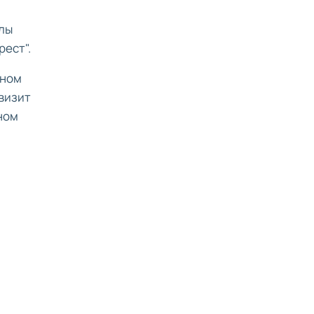
олы
ест".
чном
визит
ном