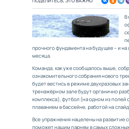
ПОДЕЛИТЕСЬ, ЭТО ВАЖНО
В
о
с
п
прочного фундамента на будущее – и на
месяца.
Команда, как уже сообщалось выше, собр
ознакомительного собрания нового трен
будет вестись в режиме двухразовых за
тренажёрном зале будут органично раз
комплекса), футбол (на одном из полей 
плаванием в бассейне, работой на слайда
Все упражнения нацелены на развитие 
поможет нашим парням в самых сложных