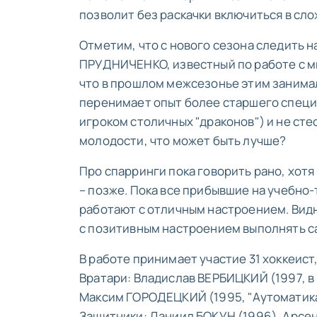
позволит без раскачки включиться в сл
Отметим, что с нового сезона следить 
ПРУДНИЧЕНКО, известный по работе с м
что в прошлом межсезонье этим занимал
перенимает опыт более старшего специа
игроком столичных "драконов") и не сте
молодости, что может быть лучше?
Про спарринги пока говорить рано, хот
– позже. Пока все прибывшие на учебно-
работают с отличным настроением. Видно
с позитивным настроением выполнять 
В работе принимает участие 31 хоккеист,
Вратари: Владислав ВЕРБИЦКИЙ (1997, в 
Максим ГОРОДЕЦКИЙ (1995, "Аутоматика"
Защитники: Даниил БОКУН (1996), Арсе