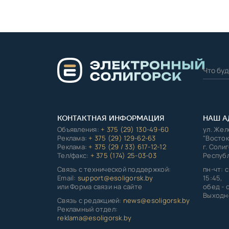
КОНТАКТНАЯ ИНФОРМАЦИЯ
НАШ А
Объявления:
+ 375 (29) 130-49-60
ул. Же
Реклама:
+ 375 (29) 129-62-63
"Восток
Реклама:
+ 375 (29 / 33) 617-12-12
г. Соли
Тел/факс:
+ 375 (174) 25-03-03
Республ
Связь с технической поддержкой:
пн-чт: с
Email:
support@esoligorsk.by
15:45,
или Форма связи на сайте
обед - с
Выходно
Связь с редакцией:
news@esoligorsk.by
Рекламный отдел:
reklama@esoligorsk.by