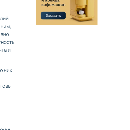
олий
мним,
ивно
тность
ыта и
о них
отовы
ЗУЕВ