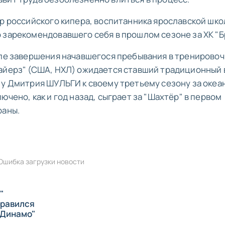
тр российского кипера, воспитанника ярославской шк
 зарекомендовавшего себя в прошлом сезоне за ХК "Бр
сле завершения начавшегося пребывания в тренирово
лайерз" (США, НХЛ) ожидается ставший традиционный 
 у Дмитрия ШУЛЬГИ к своему третьему сезону за океа
ючено, как и год назад, сыграет за "Шахтёр" в первом
раны.
Ошибка загрузки новости
"
правился
 "Динамо"