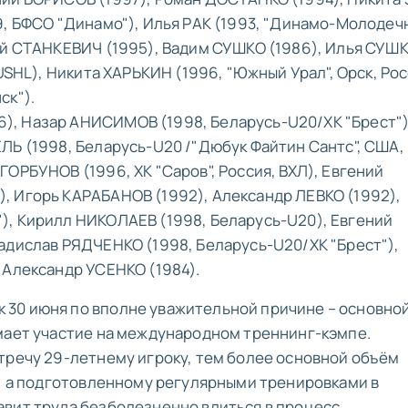
9, БФСО "Динамо"), Илья РАК (1993, "Динамо-Молодечн
ей СТАНКЕВИЧ (1995), Вадим СУШКО (1986), Илья СУШ
USHL), Никита ХАРЬКИН (1996, "Южный Урал", Орск, Рос
ск").
, Назар АНИСИМОВ (1998, Беларусь-U20/ХК "Брест")
ЛЬ (1998, Беларусь-U20 /"Дюбук Файтин Сантс", США,
ОРБУНОВ (1996, ХК "Саров", Россия, ВХЛ), Евгений
, Игорь КАРАБАНОВ (1992), Александр ЛЕВКО (1992),
), Кирилл НИКОЛАЕВ (1998, Беларусь-U20), Евгений
адислав РЯДЧЕНКО (1998, Беларусь-U20/ХК "Брест"),
 Александр УСЕНКО (1984).
30 июня по вполне уважительной причине – основно
мает участие на международном треннинг-кэмпе.
тречу 29-летнему игроку, тем более основной объём
а, а подготовленному регулярными тренировками в
вит труда безболезненно влиться в процесс.