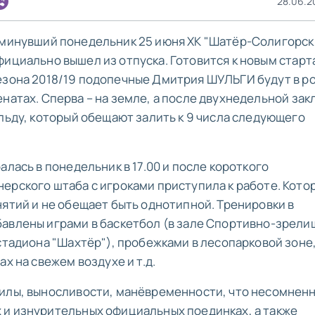
28.06.20
 минувший понедельник 25 июня ХК "Шатёр-Солигорск
фициально вышел из отпуска. Готовится к новым старт
езона 2018/19 подопечные Дмитрия ШУЛЬГИ будут в р
енатах. Сперва – на земле, а после двухнедельной зак
 льду, который обещают залить к 9 числа следующего
алась в понедельник в 17.00 и после короткого
ерского штаба с игроками приступила к работе. Котор
нятий и не обещает быть однотипной. Тренировки в
бавлены играми в баскетбол (в зале Спортивно-зрели
стадиона "Шахтёр"), пробежками в лесопарковой зоне
х на свежем воздухе и т.д.
силы, выносливости, манёвременности, что несомнен
 и изнурительных официальных поединках, а также