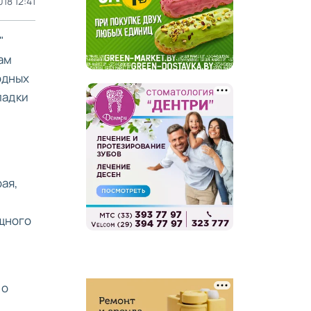
18 12:41
"
ам
одных
ладки
ая,
щного
,
но