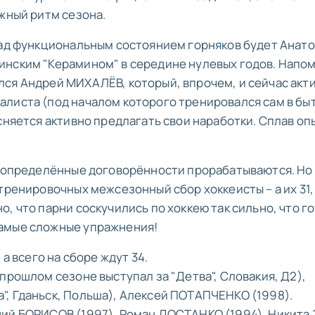
ожный ритм сезона.
над функциональным состоянием горняков будет Анат
инским "Керамином" в середине нулевых годов. Напо
ся Андрей МИХАЛЁВ, который, впрочем, и сейчас акт
листа (под началом которого тренировался сам в бы
сняется активно предлагать свои наработки. Сплав оп
я определённые договорённости прорабатываются. Но 
тренировочных межсезонный сбор хоккеисты – а их 31,
, что парни соскучились по хоккею так сильно, что г
самые сложные упражнения!
 а всего на сборе ждут 34.
прошлом сезоне выступал за "Детва", Словакия, Д2),
, Гданьск, Польша), Алексей ПОТАПЧЕНКО (1998).
ний БОРИСОВ (1997), Роман ДОСТАНКО (1994), Никита 