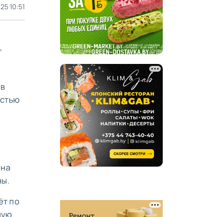
25 10:51
,
 в
астью
 на
ны.
ёт по
ную