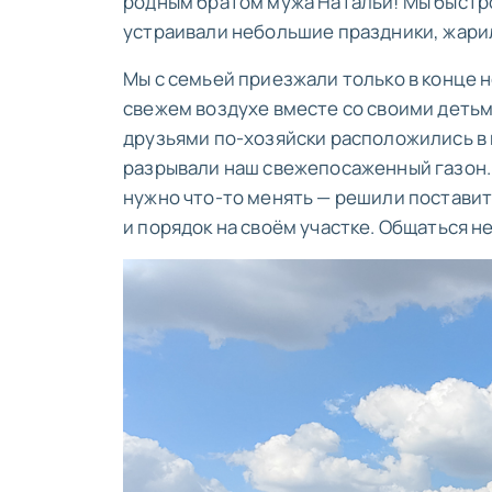
родным братом мужа Натальи! Мы быстр
устраивали небольшие праздники, жари
Мы с семьей приезжали только в конце н
свежем воздухе вместе со своими детьм
друзьями по-хозяйски расположились в н
разрывали наш свежепосаженный газон. 
нужно что-то менять — решили поставит
и порядок на своём участке. Общаться н