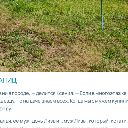
РАНИЦ
зни в городе, — делится Ксения. — Если в многоэтажке
ъезду, то на даче знаем всех. Когда мы с мужем купил
феру.
ья, её муж, дочь Лиза и... муж Лизы, который, кстати