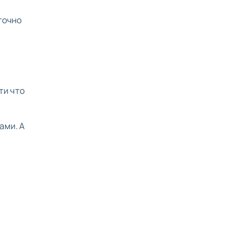
 точно
ти что
ами. А