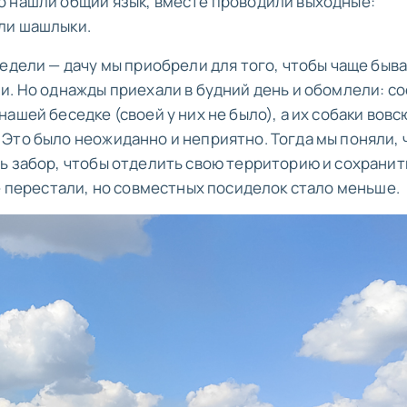
о нашли общий язык, вместе проводили выходные:
ли шашлыки.
едели — дачу мы приобрели для того, чтобы чаще быва
и. Но однажды приехали в будний день и обомлели: со
ашей беседке (своей у них не было), а их собаки вовс
Это было неожиданно и неприятно. Тогда мы поняли, 
ь забор, чтобы отделить свою территорию и сохранит
е перестали, но совместных посиделок стало меньше.