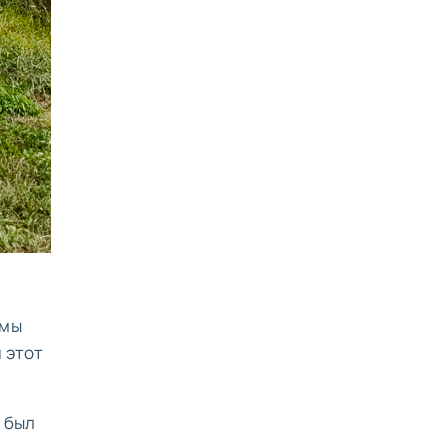
 мы
и этот
, был