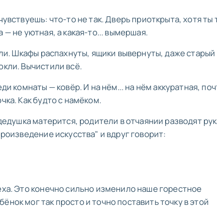
чувствуешь: что-то не так. Дверь приоткрыта, хотя ты
 — не уютная, а какая-то... вымершая.
лели. Шкафы распахнуты, ящики вывернуты, даже старый
окли. Вычистили всё.
ди комнаты — ковёр. И на нём... на нём аккуратная, поч
чка. Как будто с намёком.
 дедушка матерится, родители в отчаянии разводят рук
произведение искусства" и вдруг говорит:
меха. Это конечно сильно изменило наше горестное
ёнок мог так просто и точно поставить точку в этой