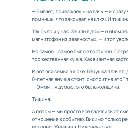
— Бывает, приезжаешь на дачу — и сразу 
помнишь, что закрывал на ключ. И тишина
Так было и у нас. Зашли в дом — и обом
магнитофон из девяностых, — и тот увол
Но самое... самое было в гостиной. Посре
торжественная кучка. Как визитная карто
И вот вся семья в шоке. Бабушка плачет,
8-летняя внучка стоит, смотрит на это "
— Эммм… я думаю, это была женщина.
Тишина.
А потом — мы просто все валялись от с
отношение к событию. Видимо только реб
истории. Женщина. Ну конечно же.