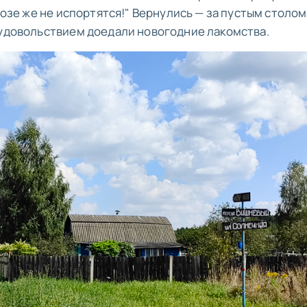
розе же не испортятся!" Вернулись — за пустым столом
 удовольствием доедали новогодние лакомства.