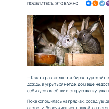
ПОДЕЛИТЕСЬ, ЭТО ВАЖНО
— Как-то раз спешно собирала урожай пе
дождь, а укрыться негде: дом еще недос
себя кусок клеёнки и старую шапку-ушан
Пока копошилась на грядках, сосед уви
огороду. Вооружившись палкой, он осто