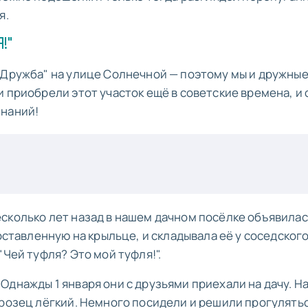
я.
!"
"Дружба" на улице Солнечной — поэтому мы и дружные
 приобрели этот участок ещё в советские времена, и 
инаний!
сколько лет назад в нашем дачном посёлке объявилас
оставленную на крыльце, и складывала её у соседского
"Чей туфля? Это мой туфля!".
Однажды 1 января они с друзьями приехали на дачу. Н
орозец лёгкий. Немного посидели и решили прогулятьс