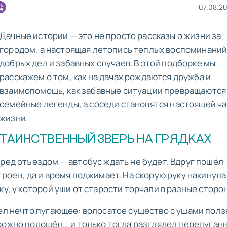
07.08.20
Дачные истории — это не просто рассказы о жизни за
городом, а настоящая летопись теплых воспоминаний
добрых дел и забавных случаев. В этой подборке мы
расскажем о том, как на дачах рождаются дружба и
взаимопомощь, как забавные ситуации превращаются
семейные легенды, а соседи становятся настоящей ч
жизни.
ТАИНСТВЕННЫЙ ЗВЕРЬ НА ГРЯДКАХ
ред отъездом — автобус ждать не будет. Вдруг пошёл
троен, да и время поджимает. На скорую руку накинула
ку, у которой уши от старости торчали в разные сторо
дел нечто пугающее: волосатое существо с ушами полз
рожно подошёл... и только тогда разглядел перепуган