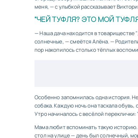
меня, — с улыбкой рассказывает Виктори
"ЧЕЙ ТУФЛЯ? ЭТО МОЙ ТУФЛЯ
— Наша дача находится в товариществе 
солнечные, — смеётся Алёна. — Родители
пор накопилось столько тёплых воспом
Особенно запомнилась одна история. Не
собака. Каждую ночь она таскала обувь, 
Утро начиналось с весёлой переклички: 
Мама любит вспоминать такую историю. 
стол на улице — день был солнечный, м