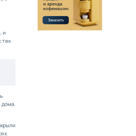
, и
с тех
ь
 дома.
акрыли
я к