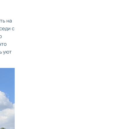
ть на
седи с
ю
что
ь уют