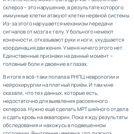
склероз – это нарушение, в результате которого
иммунные клетки атакуют клетки нервной системы.
Из-за этого нарушается механизм передачи
сигналов от мозга к телу. У больного немеют
конечности, отказывают руки и ноги, ухудшается
координация движения. У меня ничего этого нет.
Единственные признаки на данный момент –
головные боли и двоение в глазах.
В итоге я всё-таки попала в РНПЦ неврологии и
нейрохирургии на платный приём. И там мне
сказали, что тех данных, которые есть,
недостаточно для выявления рассеянного
склероза. Нужно ещё сделать МРТ шейного отдела
и сдать кровь на аквапорин. Пока я жду результаты
обследования и нахожусь в подвешенном
состоянии. Внутренне уверена, что диагноз