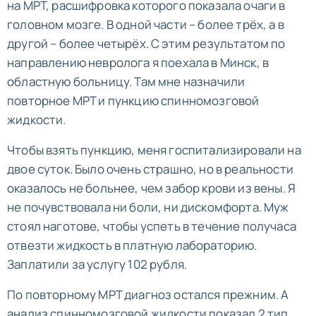
на МРТ, расшифровка которого показала очаги в
головном мозге. В одной части – более трёх, а в
другой – более четырёх. С этим результатом по
направлению невролога я поехала в Минск, в
областную больницу. Там мне назначили
повторное МРТ и пункцию спинномозговой
жидкости.
Чтобы взять пункцию, меня госпитализировали на
двое суток. Было очень страшно, но в реальности
оказалось не больнее, чем забор крови из вены. Я
не почувствовала ни боли, ни дискомфорта. Муж
стоял наготове, чтобы успеть в течение получаса
отвезти жидкость в платную лабораторию.
Заплатили за услугу 102 рубля.
По повторному МРТ диагноз остался прежним. А
анализ спинномозговой жидкости показал 2 тип