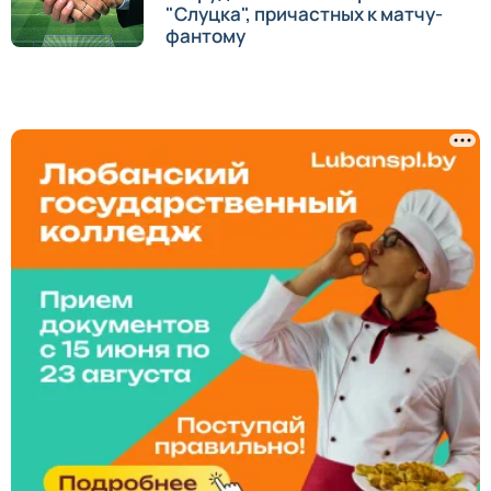
"Слуцка", причастных к матчу-
фантому