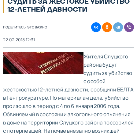
СУДИТЬ ЗА ЖЕСТОКОЕ УБИЙСТВО
12-ЛЕТНЕЙ ДАВНОСТИ
ПОДЕЛИТЕСЬ, ЭТО ВАЖНО
22.02.2018 12:31
Жителя Слуцкого
района будут
судить за убийство
с особой
жестокостью 12-летней давности, сообщили БЕЛТА
в Генпрокуратуре. По материалам дела, убийство
произошло в период с 4 по 6 января 2006 года.
Обвиняемый в состоянии алкогольного опьянения
в доме на территории Слуцкого района поссорился
с потерпевшей. На почве внезапно возникшей