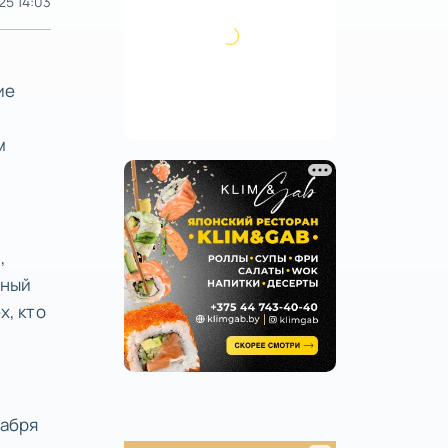
25 14:03
ие
м
,
нный
х, кто
кабря