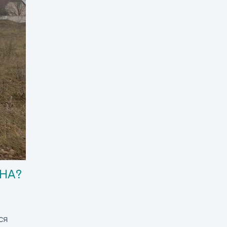
НА?
ся