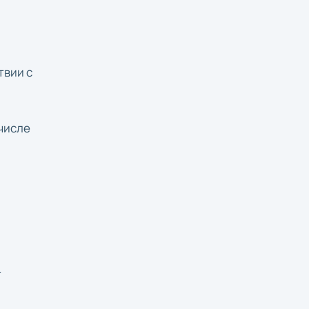
твии с
 числе
т