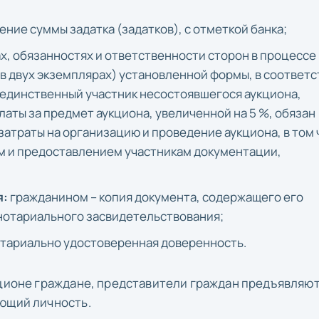
ие суммы задатка (задатков), с отметкой банка;
х, обязанностях и ответственности сторон в процессе
в двух экземплярах) установленной формы, в соответс
 единственный участник несостоявшегося аукциона,
аты за предмет аукциона, увеличенной на 5 %, обязан
затраты на организацию и проведение аукциона, в том
ем и предоставлением участникам документации,
я:
гражданином – копия документа, содержащего его
нотариального засвидетельствования;
отариально удостоверенная доверенность.
кционе граждане, представители граждан предъявляю
яющий личность.