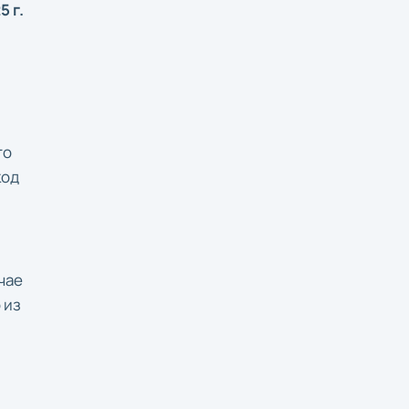
5 г.
го
код
чае
 из