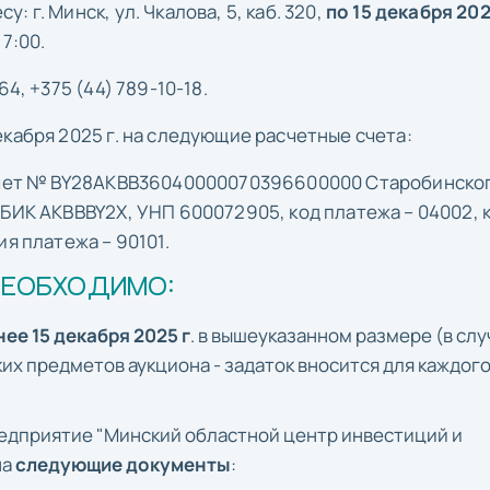
 г. Минск, ул. Чкалова, 5, каб. 320,
по 15 декабря 202
17:00.
4, +375 (44) 789-10-18.
кабря 2025 г. на следующие расчетные счета:
 счет № BY28AKBB36040000070396600000 Старобинско
 БИК AKBBBY2Х, УНП 600072905, код платежа – 04002, 
я платежа – 90101.
НЕОБХОДИМО:
ее 15 декабря 2025 г
. в вышеуказанном размере (в слу
ких предметов аукциона - задаток вносится для каждого
едприятие "Минский областной центр инвестиций и
на
следующие документы
: