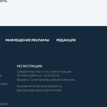
нять
РАЗМЕЩЕНИЕ РЕКЛАМЫ
РЕДАКЦИЯ
РЕГИСТРАЦИЯ
Свидетельство о гос. регистрации
й
№ 691542560 от 14.03.2013г.
Выдано Солигорским райисполкомом.
горск,
Компания включена в реестр
рекламораспространителей.
 БАНК'