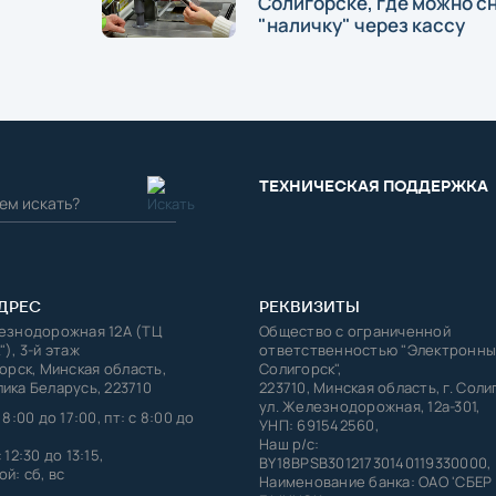
Солигорске, где можно с
"наличку" через кассу
ТЕХНИЧЕСКАЯ ПОДДЕРЖКА
ДРЕС
РЕКВИЗИТЫ
лезнодорожная 12А (ТЦ
Общество с ограниченной
"), 3-й этаж
ответственностью "Электронны
горск, Минская область,
Солигорск",
ика Беларусь, 223710
223710, Минская область, г. Соли
ул. Железнодорожная, 12а-301,
 8:00 до 17:00, пт: с 8:00 до
УНП: 691542560,
Наш р/с:
 12:30 до 13:15,
BY18BPSB30121730140119330000,
й: сб, вс
Наименование банка: ОАО 'СБЕР