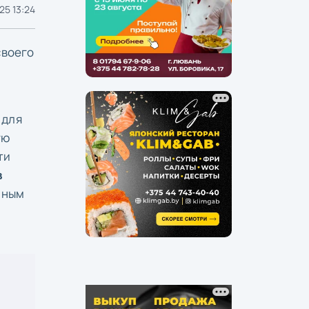
25 13:24
своего
 для
ую
ти
в
нным