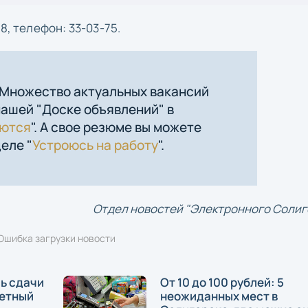
8, телефон: 33-03-75.
 Множество актуальных вакансий
нашей "Доске объявлений" в
уются
". А свое резюме вы можете
еле "
Устроюсь на работу
".
Отдел новостей "Электронного Солиг
Ошибка загрузки новости
сь сдачи
От 10 до 100 рублей: 5
летный
неожиданных мест в