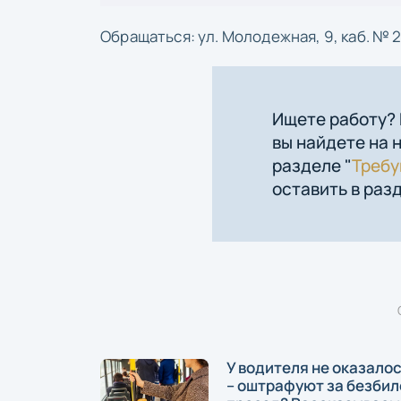
Обращаться: ул. Молодежная, 9, каб. № 2
Ищете работу?
вы найдете на 
разделе "
Треб
оставить в разд
У водителя не оказало
– оштрафуют за безби