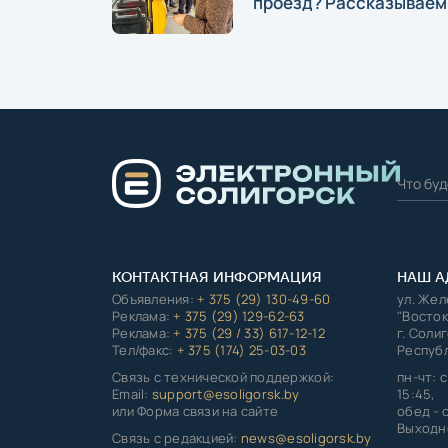
проезд? Рассказываем
КОНТАКТНАЯ ИНФОРМАЦИЯ
НАШ А
Объявления:
+ 375 (29) 130-49-60
ул. Же
Реклама:
+ 375 (29) 129-62-63
"Восток
Реклама:
+ 375 (29 / 33) 617-12-12
г. Соли
Тел/факс:
+ 375 (174) 25-03-03
Республ
Связь с технической поддержкой:
пн-чт: с
Email:
support@esoligorsk.by
15:45,
или Форма связи на сайте
обед - с
Выходно
Связь с редакцией:
news@esoligorsk.by