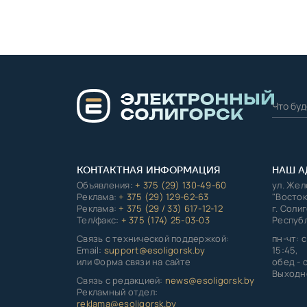
КОНТАКТНАЯ ИНФОРМАЦИЯ
НАШ А
Объявления:
+ 375 (29) 130-49-60
ул. Же
Реклама:
+ 375 (29) 129-62-63
"Восток
Реклама:
+ 375 (29 / 33) 617-12-12
г. Соли
Тел/факс:
+ 375 (174) 25-03-03
Республ
Связь с технической поддержкой:
пн-чт: с
Email:
support@esoligorsk.by
15:45,
или Форма связи на сайте
обед - с
Выходно
Связь с редакцией:
news@esoligorsk.by
Рекламный отдел:
reklama@esoligorsk.by