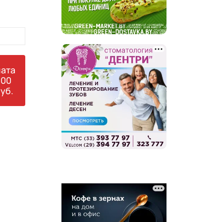
ата
000
уб.