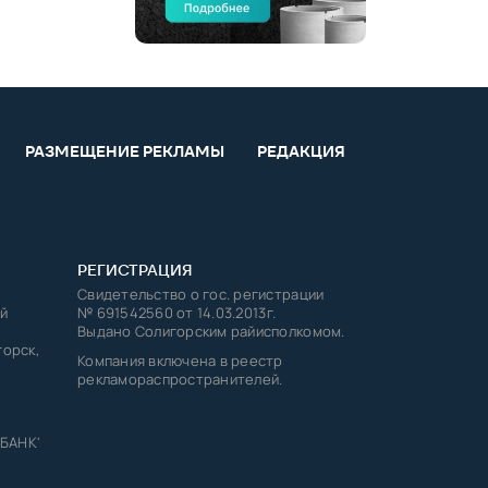
РАЗМЕЩЕНИЕ РЕКЛАМЫ
РЕДАКЦИЯ
РЕГИСТРАЦИЯ
Свидетельство о гос. регистрации
й
№ 691542560 от 14.03.2013г.
Выдано Солигорским райисполкомом.
горск,
Компания включена в реестр
рекламораспространителей.
 БАНК'