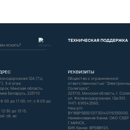
ТЕХНИЧЕСКАЯ ПОДДЕРЖКА
ДРЕС
РЕКВИЗИТЫ
лезнодорожная 12А (ТЦ
Общество с ограниченной
"), 3-й этаж
ответственностью "Электронны
горск, Минская область,
Солигорск",
ика Беларусь, 223710
223710, Минская область, г. Соли
ул. Железнодорожная, 12а-301,
 8:00 до 17:00, пт: с 8:00 до
УНП: 691542560,
Наш р/с:
 12:30 до 13:15,
BY18BPSB30121730140119330000,
й: сб, вс
Наименование банка: ОАО 'СБЕР
Г.МИНСК,
БИК банка: BPSBBY2X,