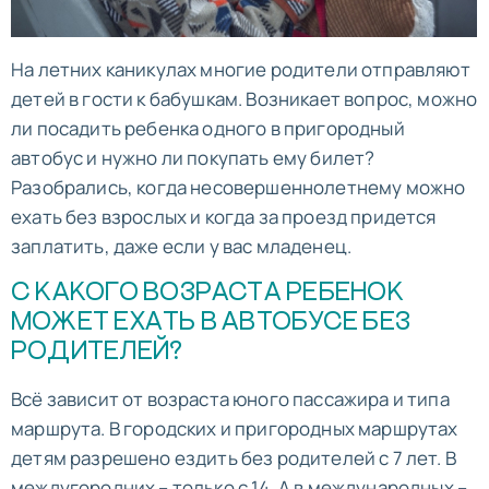
На летних каникулах многие родители отправляют
детей в гости к бабушкам. Возникает вопрос, можно
ли посадить ребенка одного в пригородный
автобус и нужно ли покупать ему билет?
Разобрались, когда несовершеннолетнему можно
ехать без взрослых и когда за проезд придется
заплатить, даже если у вас младенец.
С КАКОГО ВОЗРАСТА РЕБЕНОК
МОЖЕТ ЕХАТЬ В АВТОБУСЕ БЕЗ
РОДИТЕЛЕЙ?
Всё зависит от возраста юного пассажира и типа
маршрута. В городских и пригородных маршрутах
детям разрешено ездить без родителей с 7 лет. В
междугородних – только с 14. А в международных –