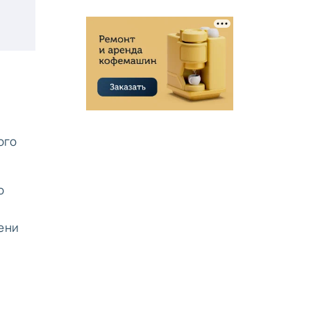
ого
о
ени