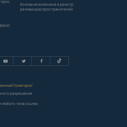
горск,
Компания включена в реестр
рекламораспространителей.
 БАНК'
ронный Солигорск"
.
енного разрешения
 любого тела ссылки,