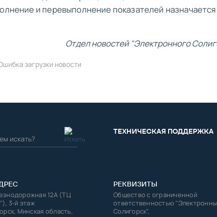
ыполнение и перевыполнение показателей назначается
Отдел новостей "Электронного Солиг
Ошибка загрузки новости
ТЕХНИЧЕСКАЯ ПОДДЕРЖКА
ДРЕС
РЕКВИЗИТЫ
лезнодорожная 12А (ТЦ
Общество с ограниченной
"), 3-й этаж
ответственностью "Электронны
горск, Минская область,
Солигорск",