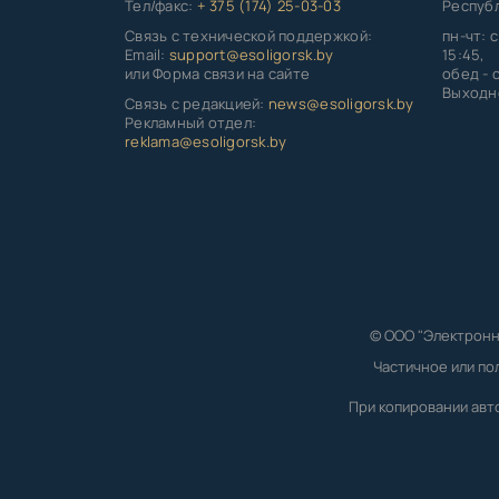
Тел/факс:
+ 375 (174) 25-03-03
Республ
Связь с технической поддержкой:
пн-чт: с
Email:
support@esoligorsk.by
15:45,
или Форма связи на сайте
обед - с
Выходно
Связь с редакцией:
news@esoligorsk.by
Рекламный отдел:
reklama@esoligorsk.by
© ООО "Электронн
Частичное или по
При копировании авт