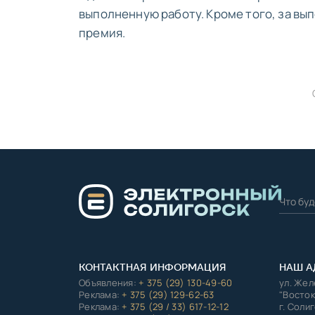
выполненную работу. Кроме того, за в
премия.
КОНТАКТНАЯ ИНФОРМАЦИЯ
НАШ А
Объявления:
+ 375 (29) 130-49-60
ул. Же
Реклама:
+ 375 (29) 129-62-63
"Восток
Реклама:
+ 375 (29 / 33) 617-12-12
г. Соли