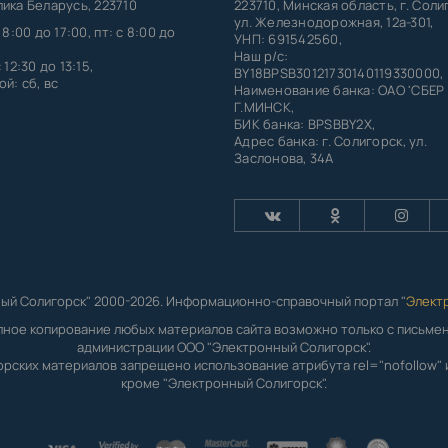
ика Беларусь, 223710
223710, Минская область, г. Соли
ул. Железнодорожная, 12а-301,
 8:00 до 17:00, пт: с 8:00 до
УНП: 691542560,
Наш р/с:
 12:30 до 13:15,
BY18BPSB30121730140119330000,
й: сб, вс
Наименование банка: ОАО 'СБЕР
Г.МИНСК,
БИК банка: BPSBBY2X,
Адрес банка: г. Солигорск, ул.
Заслонова, 34А
ый Солигорск" 2000-2026. Информационно-справочный портал "
Элект
лное копирование любых материалов сайта возможно только с письм
администрации ООО "Электронный Солигорск".
орских материалов запрещено использование атрибута rel="nofollow" и
кроме "Электронный Солигорск".