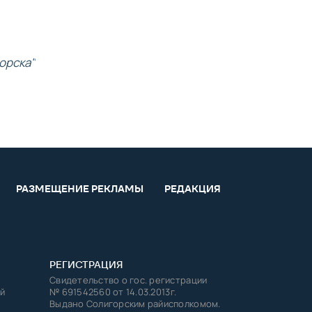
орска"
РАЗМЕЩЕНИЕ РЕКЛАМЫ
РЕДАКЦИЯ
РЕГИСТРАЦИЯ
Свидетельство о гос. регистрации
й
№ 691542560 от 14.03.2013г.
Выдано Солигорским райисполкомом.