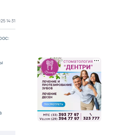
025 14:31
рос:
ы
а