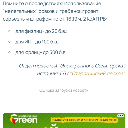
Помните о последствиях! Использование
"нелегальных" совков и гребенок грозит
серьезным штрафом по ст. 16.19 ч. 2 КоАП РБ:
для физлиц- до 20 б.в.;
для ИП - до 100 б.в.;
для юрлиц- до 500 б.в.
Отдел новостей "Электронного Солигорска",
источник ГЛУ
"Старобинский лесхоз"
Ошибка загрузки новости