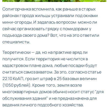
Солигорчанка вспомнила, как раньше в старых
районах города жильцы устраивали под окнами
мини-огороды. И задалась вопросом: можно ли
сейчас организовать грядку с помидорами у
подъезда своего дома? Вот, что на это ответили
специалисты.
Теоретически — да, но на практике вряд ли
получится. Если территория не числится в
кадастровом плане дома, любые посадки будут
считаться самозахватом. За это, согласно статье
22.10 КоАП, грозит штраф в 25 базовых величин
(1050 рублей). Кроме того, земля возле
многоквартирных домов обычно носит статус "для
обслуживания здания" и не предназначена для
ведения личного подсобного хозяйства.