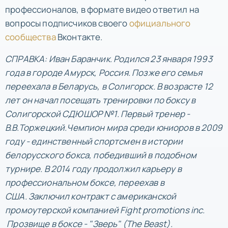
профессионалов, в формате видео ответил на
вопросы подписчиков своего
официального
сообщества
Вконтакте.
СПРАВКА: Иван Баранчик. Родился 23 января 1993
года в городе Амурск, Россия. Позже его семья
переехала в Беларусь, в Солигорск. В возрасте 12
лет он начал посещать тренировки по боксу в
Солигорской СДЮШОР №1. Первый тренер -
В.В.Торжецкий.Чемпион мира среди юниоров в 2009
году - единственный спортсмен в истории
белорусского бокса, победивший в подобном
турнире. В 2014 году продолжил карьеру в
профессиональном боксе, переехав в
США. Заключил контракт с американской
промоутерской компанией Fight promotions inc.
Прозвище в боксе - "Зверь" (The Beast).