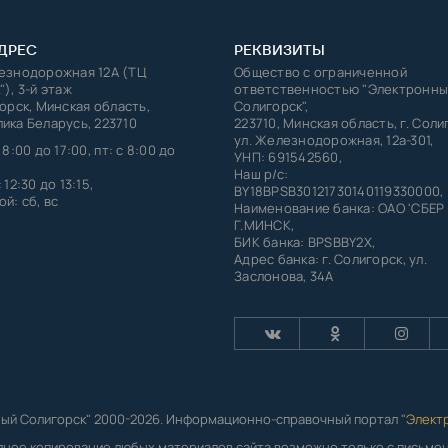
ДРЕС
РЕКВИЗИТЫ
лезнодорожная 12А (ТЦ
Общество с ограниченной
"), 3-й этаж
ответственностью "Электронны
горск, Минская область,
Солигорск",
ика Беларусь, 223710
223710, Минская область, г. Соли
ул. Железнодорожная, 12а-301,
 8:00 до 17:00, пт: с 8:00 до
УНП: 691542560,
Наш р/с:
 12:30 до 13:15,
BY18BPSB30121730140119330000,
й: сб, вс
Наименование банка: ОАО 'СБЕР
Г.МИНСК,
БИК банка: BPSBBY2X,
Адрес банка: г. Солигорск, ул.
Заслонова, 34А
ый Солигорск" 2000-2026. Информационно-справочный портал "
Элект
лное копирование любых материалов сайта возможно только с письм