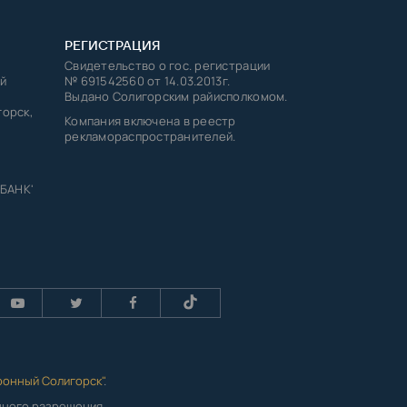
РЕГИСТРАЦИЯ
Свидетельство о гос. регистрации
й
№ 691542560 от 14.03.2013г.
Выдано Солигорским райисполкомом.
горск,
Компания включена в реестр
рекламораспространителей.
 БАНК'
ронный Солигорск"
.
енного разрешения