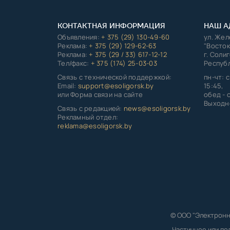
КОНТАКТНАЯ ИНФОРМАЦИЯ
НАШ А
Объявления:
+ 375 (29) 130-49-60
ул. Же
Реклама:
+ 375 (29) 129-62-63
"Восток
Реклама:
+ 375 (29 / 33) 617-12-12
г. Соли
Тел/факс:
+ 375 (174) 25-03-03
Республ
Связь с технической поддержкой:
пн-чт: с
Email:
support@esoligorsk.by
15:45,
или Форма связи на сайте
обед - с
Выходно
Связь с редакцией:
news@esoligorsk.by
Рекламный отдел:
reklama@esoligorsk.by
© ООО "Электронн
Частичное или по