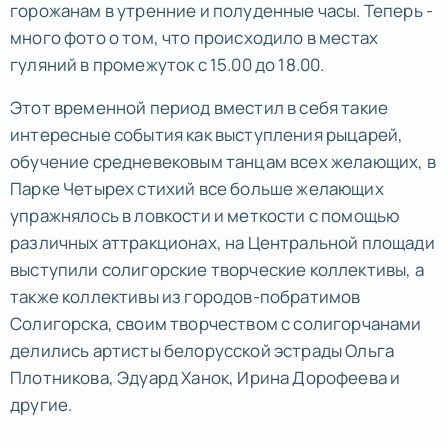
горожанам в утренние и полуденные часы. Теперь -
много фото о том, что происходило в местах
гуляний в промежуток с 15.00 до 18.00.
Этот временной период вместил в себя такие
интересные события как выступления рыцарей,
обучение средневековым танцам всех желающих, в
Парке Четырех стихий все больше желающих
упражнялось в ловкости и меткости с помощью
различных аттракционах, на Центральной площади
выступили солигорские творческие коллективы, а
также коллективы из городов-побратимов
Солигорска, своим творчеством с солигорчанами
делились артисты белорусской эстрады Ольга
Плотникова, Эдуард Ханок, Ирина Дорофеева и
другие.