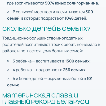
где воспитываются
5074 юных солигорчанина.
В сельской местности насчитывается
300
семей
, в которых подрастают
1048 детей.
Сколько детей в семьях?
Традиционно большинство многодетных
родителей воспитывают троих ребят, но немало в
районе и по-настоящему больших семей:
3 ребенка — воспитывают в
1509 семьях;
4 ребенка — подрастают в
256 семьях;
5 и более детей — окружены заботой в
101
семье.
Материнская слава и
главный рекорд Беларуси