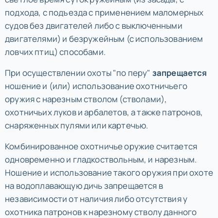
подхода, с подъезда с применением маломерных
судов без двигателей либо с выключенными
двигателями) и безружейным (с использованием
ловчих птиц) способами.
При осуществлении охоты "по перу"
запрещается
ношение и (или) использование охотничьего
оружия с нарезным стволом (стволами),
охотничьих луков и арбалетов, а также патронов,
снаряженных пулями или картечью.
Комбинированное охотничье оружие считается
одновременно и гладкоствольным, и нарезным.
Ношение и использование такого оружия при охоте
на водоплавающую дичь запрещается в
независимости от наличия либо отсутствия у
охотника патронов к нарезному стволу данного