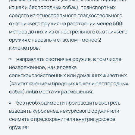
кошек и беспородных собак), транспортных
средств из огнестрельного гладкоствольного
охотничьего оружия на расстоянии менее 500
метров до них и из огнестрельного охотничьего
оружия с нарезным стволом - менее 2
километров;
направлять охотничье оружие, в том числе
незаряженное, на человека,
сельскохозяйственных или домашних животных
(за исключением бродячих кошек и беспородных
собак) либо места их размещения;
без необходимости производить выстрел,
взводить курок внешнекуркового оружия или
снимать с предохранителя внутрикурковое
оружие;