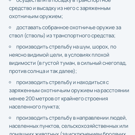
средство и высадку из него с заряженным
охотничьим оружием;
доставать собранное охотничье оружие за
ствол (стволы) из транспортного средства;
производить стрельбу на шум, шорох, по
неясно видимой цели, в условиях плохой
видимости (в густой туман, в сильный снегопад,
против солнца и так далее);
производить стрельбу и находиться с
заряженным охотничьим оружием на расстоянии
менее 200 метров от крайнего строения
населенного пункта;
производить стрельбу в направлении людей,
населенных пунктов, сельскохозяйственных или
домашних животных (за исключением бродячих