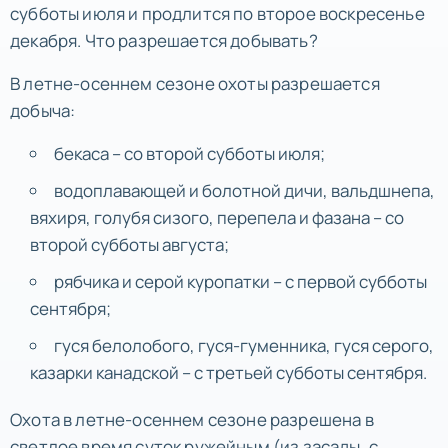
субботы июля и продлится по второе воскресенье
декабря. Что разрешается добывать?
В летне-осеннем сезоне охоты разрешается
добыча:
бекаса – со второй субботы июля;
водоплавающей и болотной дичи, вальдшнепа,
вяхиря, голубя сизого, перепела и фазана – со
второй субботы августа;
рябчика и серой куропатки – с первой субботы
сентября;
гуся белолобого, гуся-гуменника, гуся серого,
казарки канадской – с третьей субботы сентября.
Охота в летне-осеннем сезоне разрешена в
светлое время суток ружейным (из засады, с