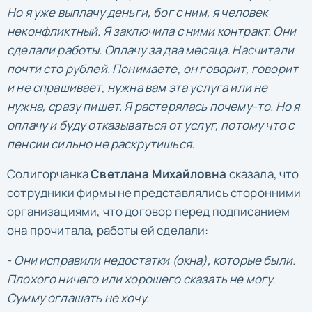
Но я уже выплачу деньги, бог с ним, я человек
неконфликтный. Я заключила с ними контракт. Они
сделали работы. Оплачу за два месяца. Насчитали
почти сто рублей.
Понимаете, он говорит, говорит
и не спрашивает, нужна вам эта услуга или не
нужна, сразу пишет. Я растерялась почему-то. Но я
оплачу и буду отказываться от услуг, потому что с
пенсии сильно не раскрутишься.
Солигорчанка
Светлана Михайловна
сказала, что
сотрудники фирмы не представлялись сторонними
организациями, что договор перед подписанием
она прочитала, работы ей сделали:
-
Они исправили недостатки (окна), которые были.
Плохого ничего или хорошего сказать не могу.
Сумму оглашать не хочу.