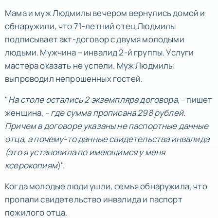
Мама и муж Людмилы вечером вернулись домой и
обнаружили, что 71-летний отец Людмилы
подписывает акт-договор с двумя молодыми
людьми. Мужчина – инвалид 2-й группы. Услуги
мастера оказать не успели. Муж Людмилы
выпроводил непрошенных гостей.
"
На столе остались 2 экземпляра договора,
- пишет
женщина, -
где сумма прописана 298 рублей.
Причем в договоре указаны не паспортные данные
отца, а почему-то данные свидетельства инвалида
(это я установила по имеющимся у меня
ксерокопиям
)".
Когда молодые люди ушли, семья обнаружила, что
пропали свидетельство инвалида и паспорт
пожилого отца.