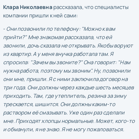
Клара Николаевна
рассказала, что специалисты
компании пришли к ней сами:
-
Они позвонили по телефону: "Можно к вам
прийти?" Мне знакомая рассказала, что ей
звонили, дочь сказала не открывать. Якобы воруют
из квартир. А у меня внучка работала там. Я
спросила: "Зачем вы звоните?" Она говорит: "Нам
нужна работа, поэтому мы звоним". Ну, позвонили
они мне, пришли. Я с ними заключила договор на
три года. Они должны через каждые шесть месяцев
приходить. Там, где утеплитель, резина за зиму
трескается, шишится. Они должны каким-то
раствором её смазывать. Уже один раз сделали
мне. Приходят хлопцы нормальные. Может, кого-то
и обманули, я не знаю. Я не могу пожаловаться.