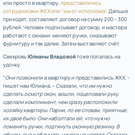
или просто в квартиру,
представлялись
сотрудниками ЖКХ или "мы от исполкома"
. Дальше
приходят, составляют договор на сумму 200 – 300
рублей. Человек подписывает договор, и мастера
работают с окнами: меняют ручки, смазывают
фурнитуру и так далее. Затем выставляют счёт.
Свекровь
Юлианы Владовой
тоже попалась на
удочку.
"
Они позвонили в квартиру и представились ЖКХ,
-
пишет нам Юлиана. –
Сказали, что им нужно
сделать осмотр окон, вошли, поцеловали руку,
сделали комплимент, чем сразу расположили
хозяйку квартиры. Парни, по ее словам, приятные,
их двое было. Они наболтали ей, что нужно
поменять ручки, подтянуть оконную резинку. В
общем, она и обдумать ничего не успела. Сказали,