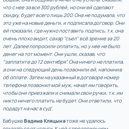
что с нее за все 300 рублей, но они ей сделают
скидку, будет всего лишь 200. Она не подумала, что
это уже на новые деньги, и подписала договор. Они
ей показали, где нужно поставить подпись, т.к. она
очень плохо видит, сахар "съел" всё зрение за 20
лет. Далее попросили оплатить, но у нее не было
денег на тот момент. Они ушли, сказав, что
"заплатите до 12 сентября". Она ничего не платила,
а они на следующий день позвонили ей, напомнив
об оплате. Затем на указанный в договоре номер
телефона позвонил мой муж, начал им говорить,
чтобы они приезжали и снимали свои ручки, т.к. им
никто ничего платить не будет. Они ответили, что
подадут на нас в суд
".
Бабушке
Вадима Кляцына
тоже не удалось
отказаться от услуги. К ней с предложением