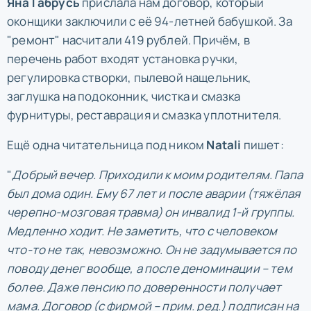
Яна Габрусь
прислала нам договор, который
оконщики заключили с её 94-летней бабушкой. За
"ремонт" насчитали 419 рублей. Причём, в
перечень работ входят установка ручки,
регулировка створки, пылевой нащельник,
заглушка на подоконник, чистка и смазка
фурнитуры, реставрация и смазка уплотнителя.
Ещё одна читательница под ником
Natali
пишет:
"
Добрый вечер. Приходили к моим родителям. Папа
был дома один. Ему 67 лет и после аварии (тяжёлая
черепно-мозговая травма) он инвалид 1-й группы.
Медленно ходит. Не заметить, что с человеком
что-то не так, невозможно. Он не задумывается по
поводу денег вообще, а после деноминации – тем
более. Даже пенсию по доверенности получает
мама. Договор (с фирмой – прим. ред.) подписан на