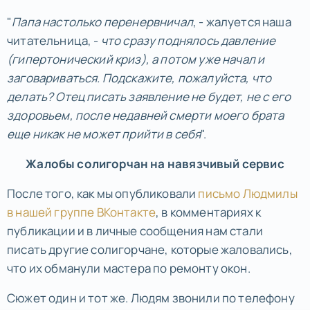
"
Папа настолько перенервничал
, - жалуется наша
читательница, -
что сразу поднялось давление
(гипертонический криз), а потом уже начал и
заговариваться. Подскажите, пожалуйста, что
делать? Отец писать заявление не будет, не с его
здоровьем, после недавней смерти моего брата
еще никак не может прийти в себя
".
Жалобы солигорчан на навязчивый сервис
После того, как мы опубликовали
письмо Людмилы
в нашей группе ВКонтакте
, в комментариях к
публикации и в личные сообщения нам стали
писать другие солигорчане, которые жаловались,
что их обманули мастера по ремонту окон.
Сюжет один и тот же. Людям звонили по телефону