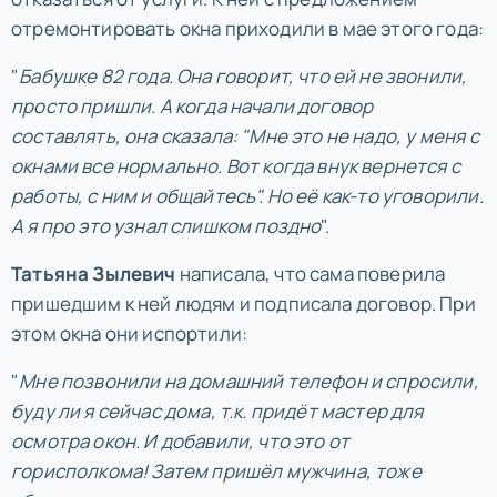
отремонтировать окна приходили в мае этого года:
"
Бабушке 82 года. Она говорит, что ей не звонили,
просто пришли. А когда начали договор
составлять, она сказала: "Мне это не надо, у меня с
окнами все нормально. Вот когда внук вернется с
работы, с ним и общайтесь". Но её как-то уговорили.
А я про это узнал слишком поздно
".
Татьяна Зылевич
написала, что сама поверила
пришедшим к ней людям и подписала договор. При
этом окна они испортили:
"
Мне позвонили на домашний телефон и спросили,
буду ли я сейчас дома, т.к. придёт мастер для
осмотра окон. И добавили, что это от
горисполкома! Затем пришёл мужчина, тоже