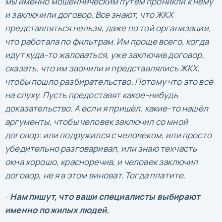
мы именно мошенническим путём проникли к нему
и заключили договор. Все знают, что ЖКХ
представляться нельзя, даже по той организации,
что работала по фильтрам. Им проще всего, когда
идут куда-то жаловаться, уже заключив договор,
сказать, что им звонили и представлялись ЖКХ,
чтобы пошло разбирательство. Потому что это всё
на слуху. Пусть предоставят какое-нибудь
доказательство. А если я пришёл, какие-то нашёл
аргументы, чтобы человек заключил со мной
договор: или подружился с человеком, или просто
убедительно разговаривал, или знаю техчасть
окна хорошо, красноречив, и человек заключил
договор, не я в этом виноват. Тогда платите.
-
Нам пишут, что ваши специалисты выбирают
именно пожилых людей.