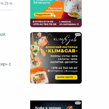
014 23:14
ной
,
жир» с