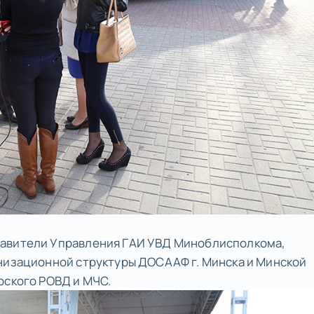
тавители Управления ГАИ УВД Миноблисполкома,
анизационной структуры ДОСААФ г. Минска и Минской
рского РОВД и МЧС.