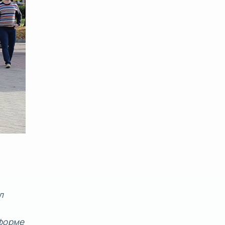
л
 форме