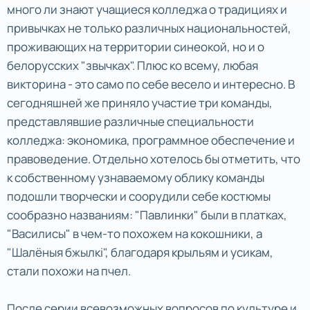
много ли знают учащиеся колледжа о традициях и
привычках не только различных национальностей,
проживающих на территории синеокой, но и о
белорусских "звычках". Плюс ко всему, любая
викторина - это само по себе весело и интересно. В
сегодняшней же приняло участие три команды,
представлявшие различные специальности
колледжа: экономика, программное обеспечение и
правоведение. Отдельно хотелось бы отметить, что
к собственному узнаваемому облику команды
подошли творчески и соорудили себе костюмы
сообразно названиям: "Павлинки" были в платках,
"Василисы" в чем-то похожем на кокошники, а
"Шалёныя бжылкi", благодаря крыльям и усикам,
стали похожи на пчел.
После серии всевозможных вопросов по культуре и