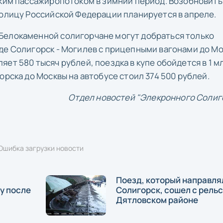
оким пассажиропотоком в зимний период. Возобновить
толицу Российской Федерации планируется в апреле.
Белокаменной солигорчане могут добраться только
де Солигорск - Могилев с прицепными вагонами до Мо
ет 580 тысяч рублей, поездка в купе обойдется в 1 м
орска до Москвы на автобусе стоил 374 500 рублей.
Отдел новостей "Элекронного Солиг
Ошибка загрузки новости
Поезд, который направля
у после
Солигорск, сошел с рельс
Дятловском районе