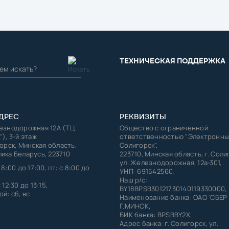
ТЕХНИЧЕСКАЯ ПОДДЕРЖКА
ДРЕС
РЕКВИЗИТЫ
лезнодорожная 12А (ТЦ
Общество с ограниченной
"), 3-й этаж
ответственностью "Электронны
горск, Минская область,
Солигорск",
ика Беларусь, 223710
223710, Минская область, г. Соли
ул. Железнодорожная, 12а-301,
 8:00 до 17:00, пт: с 8:00 до
УНП: 691542560,
Наш р/с:
 12:30 до 13:15,
BY18BPSB30121730140119330000,
й: сб, вс
Наименование банка: ОАО 'СБЕР
Г.МИНСК,
БИК банка: BPSBBY2X,
Адрес банка: г. Солигорск, ул.