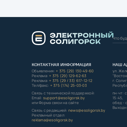
КОНТАКТНАЯ ИНФОРМАЦИЯ
НАШ А
Объявления:
+ 375 (29) 130-49-60
ул. Же
Реклама:
+ 375 (29) 129-62-63
"Восток
Реклама:
+ 375 (29 / 33) 617-12-12
г. Соли
Тел/факс:
+ 375 (174) 25-03-03
Республ
Связь с технической поддержкой:
пн-чт: с
Email:
support@esoligorsk.by
15:45,
или Форма связи на сайте
обед - с
Выходно
Связь с редакцией:
news@esoligorsk.by
Рекламный отдел:
reklama@esoligorsk.by