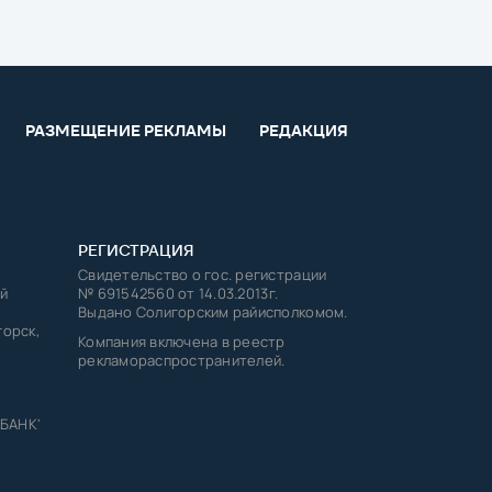
РАЗМЕЩЕНИЕ РЕКЛАМЫ
РЕДАКЦИЯ
РЕГИСТРАЦИЯ
Свидетельство о гос. регистрации
й
№ 691542560 от 14.03.2013г.
Выдано Солигорским райисполкомом.
горск,
Компания включена в реестр
рекламораспространителей.
 БАНК'