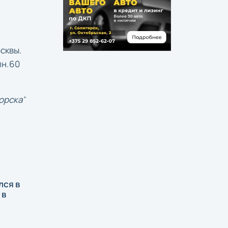
сквы.
лн.60
орска"
лся в
 в