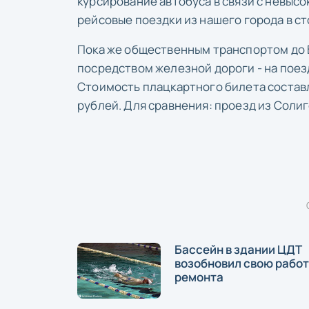
курсирование автобуса в связи с невыс
рейсовые поездки из нашего города в с
Пока же общественным транспортом до 
посредством железной дороги - на поез
Стоимость плацкартного билета составля
рублей. Для сравнения: проезд из Солиг
Бассейн в здании ЦДТ
возобновил свою работ
ремонта