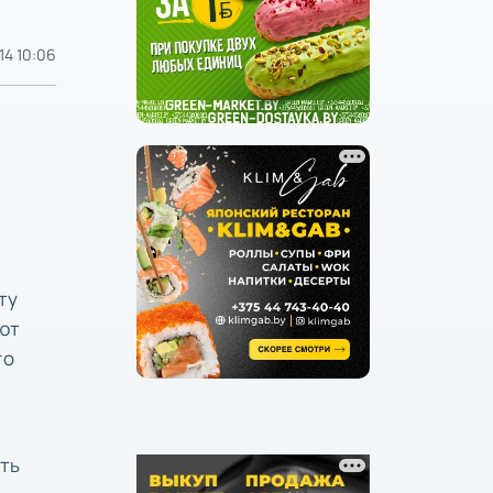
14 10:06
ту
ают
го
ить