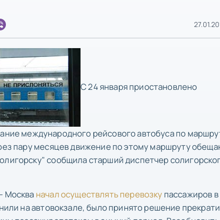
27.01.20
С 24 января приостановлено
ание международного рейсового автобуса по маршру
ерез пару месяцев движение по этому маршруту обещ
Солигорску" сообщила старший диспетчер солигорско
 - Москва
начал осуществлять перевозку
пассажиров в
снили на автовокзале, было принято решение прекрат