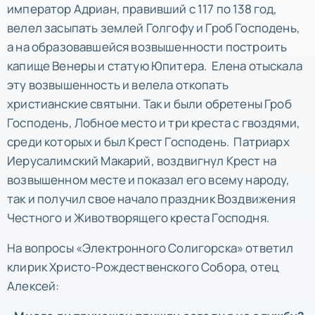
император Адриан, правивший с 117 по 138 год,
велел засыпать землей Голгофу и Гроб Господень,
а на образовавшейся возвышенности построить
капище Венеры и статую Юпитера. Елена отыскала
эту возвышенность и велела откопать
христианские святыни. Так и были обретены Гроб
Господень, Лобное место и три креста с гвоздями,
среди которых и был Крест Господень. Патриарх
Иерусалимский Макарий, воздвигнул Крест на
возвышенном месте и показал его всему народу,
так и получил свое начало праздник Воздвижения
Честного и Животворящего креста Господня.
На вопросы «Электронного Солигорска» ответил
клирик Христо-Рождественского Собора, отец
Алексей: