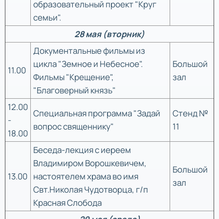
образовательный проект "Круг
семьи".
28 мая (вторник)
Документальные фильмы из
цикла "Земное и Небесное".
Большой
11.00
Фильмы "Крещение",
зал
"Благоверный князь"
12.00
Специальная программа "Задай
Стенд №
-
вопрос священнику"
11
18.00
Беседа-лекция с иереем
Владимиром Ворошкевичем,
Большой
13.00
настоятелем храма во имя
зал
Свт.Николая Чудотворца, г/п
Красная Слобода