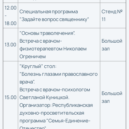
12.00
Специальная программа
Стенд №
-
"Задайте вопрос священнику"
11
18.00
"Основы траволечения".
Встреча с врачом-
Большой
13.00
физиотерапевтом Николаем
зал
Огреничем
"Круглый" стол:
"Болезнь глазами православного
врача".
Встреча с врачом-психологом
Большой
15.00
Светланой Куницкой.
зал
Организатор: Республиканская
духовно-просветительская
программа "Семья-Единение-
Отечество"