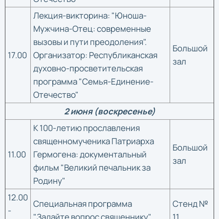
Лекция-викторина: "Юноша-
Мужчина-Отец: современные
вызовы и пути преодоления".
Большой
17.00
Организатор: Республиканская
зал
духовно-просветительская
программа "Семья-Единение-
Отечество"
2 июня (воскресенье)
К 100-летию прославления
священномученика Патриарха
Большой
11.00
Гермогена: документальный
зал
фильм "Великий печальник за
Родину"
12.00
Специальная программа
Стенд №
-
"Задайте вопрос священнику"
11