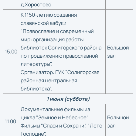
д.Хоростово.
К 1150-летию создания
славянской азбуки
"Православие и современный
мир: организация работы
библиотек Солигорского района
Большой
15.00
по продвижению православной
зал
литературы".
Организатор: ГУК "Солигорская
районная центральная
библиотека".
1 июня (суббота)
Документальные фильмы из
цикла "Земное и Небесное".
Большой
11.00
Фильмы "Спаси и Сохрани", "Лето
зал
Господне".