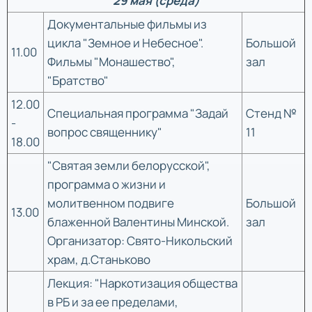
29 мая (среда)
Документальные фильмы из
цикла "Земное и Небесное".
Большой
11.00
Фильмы "Монашество",
зал
"Братство"
12.00
Специальная программа "Задай
Стенд №
-
вопрос священнику"
11
18.00
"Святая земли белорусской",
программа о жизни и
молитвенном подвиге
Большой
13.00
блаженной Валентины Минской.
зал
Организатор: Свято-Никольский
храм, д.Станьково
Лекция: "Наркотизация общества
в РБ и за ее пределами,