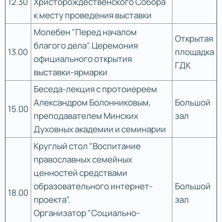
12.30
Христорождественского Собора
к месту проведения выставки
Молебен "Перед началом
Открытая
благого дела". Церемония
13.00
площадка
официального открытия
ГДК
выставки-ярмарки
Беседа-лекция с протоиереем
Александром Болонниковым,
Большой
15.00
преподавателем Минских
зал
Духовных академии и семинарии
Круглый стол "Воспитание
православных семейных
ценностей средствами
образовательного интернет-
Большой
18.00
проекта".
зал
Организатор "Социально-