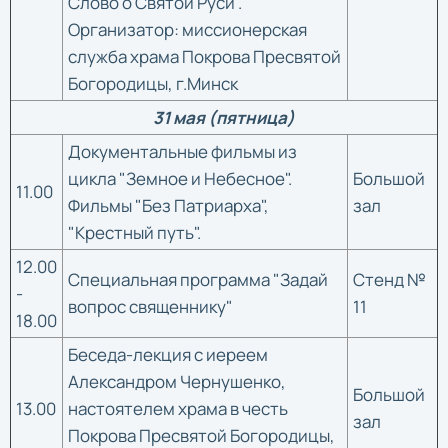
Слово о Святой Руси".
Организатор: миссионерская
служба храма Покрова Пресвятой
Богородицы, г.Минск
31 мая (пятница)
Документальные фильмы из
цикла "Земное и Небесное".
Большой
11.00
Фильмы "Без Патриарха",
зал
"Крестный путь".
12.00
Специальная программа "Задай
Стенд №
-
вопрос священнику"
11
18.00
Беседа-лекция с иереем
Александром Чернушенко,
Большой
13.00
настоятелем храма в честь
зал
Покрова Пресвятой Богородицы,