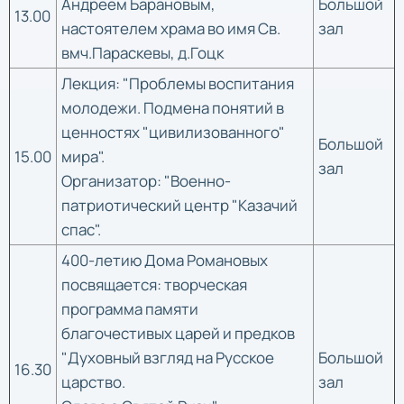
Андреем Барановым,
Большой
13.00
настоятелем храма во имя Св.
зал
вмч.Параскевы, д.Гоцк
Лекция: "Проблемы воспитания
молодежи. Подмена понятий в
ценностях "цивилизованного"
Большой
15.00
мира".
зал
Организатор: "Военно-
патриотический центр "Казачий
спас".
400-летию Дома Романовых
посвящается: творческая
программа памяти
благочестивых царей и предков
"Духовный взгляд на Русское
Большой
16.30
царство.
зал