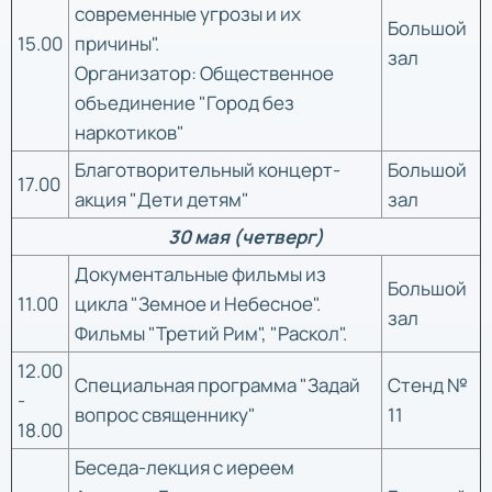
современные угрозы и их
Большой
15.00
причины".
зал
Организатор: Общественное
объединение "Город без
наркотиков"
Благотворительный концерт-
Большой
17.00
акция "Дети детям"
зал
30 мая (четверг)
Документальные фильмы из
Большой
11.00
цикла "Земное и Небесное".
зал
Фильмы "Третий Рим", "Раскол".
12.00
Специальная программа "Задай
Стенд №
-
вопрос священнику"
11
18.00
Беседа-лекция с иереем