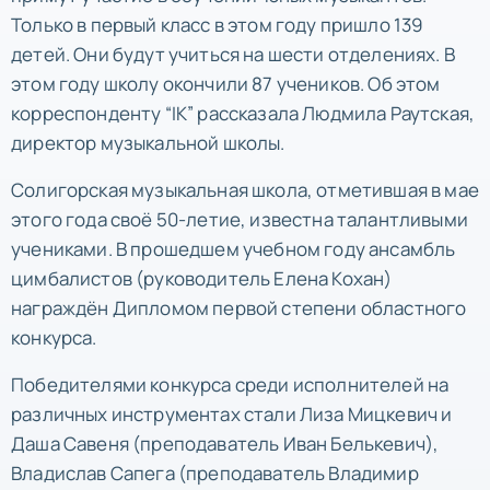
Только в первый класс в этом году пришло 139
детей. Они будут учиться на шести отделениях. В
этом году школу окончили 87 учеников. Об этом
корреспонденту “IK” рассказала Людмила Раутская,
директор музыкальной школы.
Солигорская музыкальная школа, отметившая в мае
этого года своё 50-летие, известна талантливыми
учениками. В прошедшем учебном году ансамбль
цимбалистов (руководитель Елена Кохан)
награждён Дипломом первой степени областного
конкурса.
Победителями конкурса среди исполнителей на
различных инструментах стали Лиза Мицкевич и
Даша Савеня (преподаватель Иван Белькевич),
Владислав Сапега (преподаватель Владимир