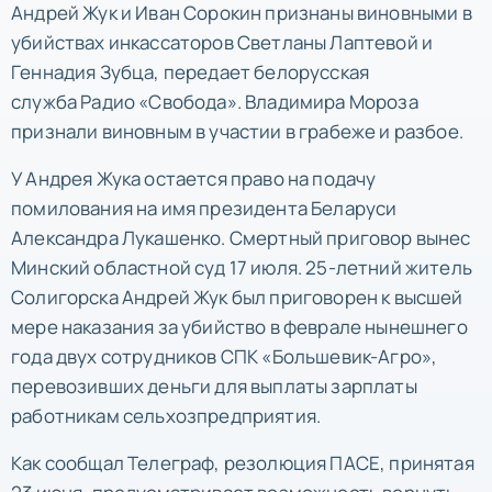
Андрей Жук
и Иван Сорокин признаны виновными в
убийствах инкассаторов Светланы Лаптевой и
Геннадия Зубца, передает белорусская
служба
Радио «Свобода». Владимира Мороза
признали виновным в участии в грабеже и разбое.
У Андрея Жука остается право на подачу
помилования на имя президента Беларуси
Александра Лукашенко. Смертный приговор вынес
Минский областной суд 17 июля. 25-летний житель
Солигорска Андрей Жук был приговорен к высшей
мере наказания за
убийство
в феврале нынешнего
года двух сотрудников СПК «Большевик-Агро»,
перевозивших деньги для выплаты зарплаты
работникам сельхозпредприятия.
Как сообщал Телеграф, резолюция ПАСЕ, принятая