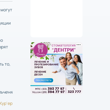
 могут
укции
ло
орят
ь то,
льченя
Кур'ер