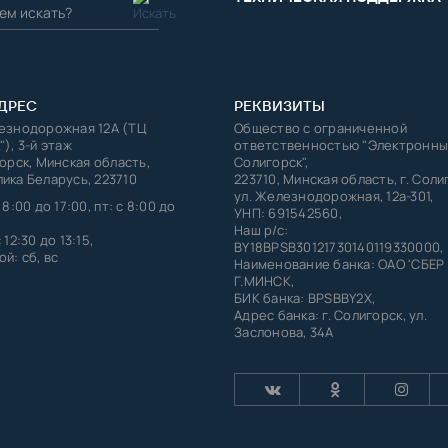
ДРЕС
РЕКВИЗИТЫ
лезнодорожная 12А (ТЦ
Общество с ограниченной
"), 3-й этаж
ответственностью "Электронны
горск, Минская область,
Солигорск",
ика Беларусь, 223710
223710, Минская область, г. Соли
ул. Железнодорожная, 12а-301,
 8:00 до 17:00, пт: с 8:00 до
УНП: 691542560,
Наш р/с:
 12:30 до 13:15,
BY18BPSB30121730140119330000,
й: сб, вс
Наименование банка: ОАО 'СБЕР
Г.МИНСК,
БИК банка: BPSBBY2X,
Адрес банка: г. Солигорск, ул.
Заслонова, 34А