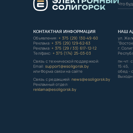
КОНТАКТНАЯ ИНФОРМАЦИЯ
НАШ А
Объявления:
+ 375 (29) 130-49-60
ул. Же
Реклама:
+ 375 (29) 129-62-63
"Восток
Реклама:
+ 375 (29 / 33) 617-12-12
г. Соли
Тел/факс:
+ 375 (174) 25-03-03
Республ
Связь с технической поддержкой:
пн-чт: с
Email:
support@esoligorsk.by
15:45,
или Форма связи на сайте
обед - с
Выходно
Связь с редакцией:
news@esoligorsk.by
Рекламный отдел:
reklama@esoligorsk.by