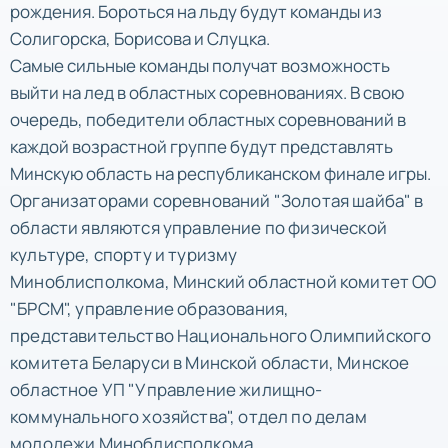
рождения. Бороться на льду будут команды из
Солигорска, Борисова и Слуцка.
Самые сильные команды получат возможность
выйти на лед в областных соревнованиях. В свою
очередь, победители областных соревнований в
каждой возрастной группе будут представлять
Минскую область на республиканском финале игры.
Организаторами соревнований "Золотая шайба" в
области являются управление по физической
культуре, спорту и туризму
Миноблисполкома, Минский областной комитет ОО
"БРСМ", управление образования,
представительство Национального Олимпийского
комитета Беларуси в Минской области, Минское
областное УП "Управление жилищно-
коммунального хозяйства", отдел по делам
молодежи Миноблисполкома.