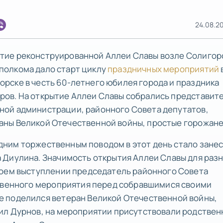
24.08.20
тие реконструированной Аллеи Славы возле Солигор
полкома дало старт циклу
праздничных мероприятий
орске в честь 60-летнего юбилея города и праздника
ров. На открытие Аллеи Славы собрались представит
ной администрации, районного Совета депутатов,
аны Великой Отечественной войны, простые горожане
дним торжественным поводом в этот день стало зане
 Диулина. Значимость открытия Аллеи Славы для раз
воем выступлении председатель районного Совета
ственного мероприятия перед собравшимися своими
 поделился ветеран Великой Отечественной войны,
ил Дурнов, на мероприятии присутствовали родствен