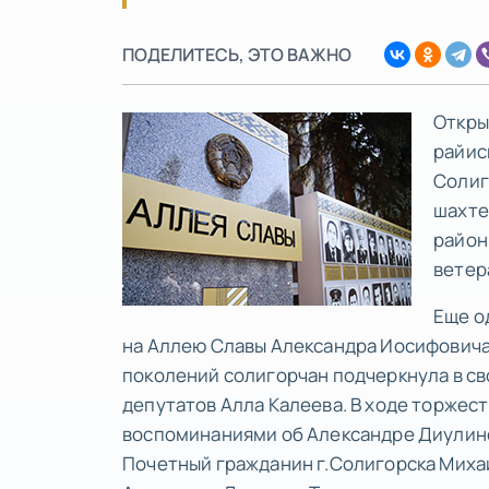
ПОДЕЛИТЕСЬ, ЭТО ВАЖНО
Откры
райис
Солиг
шахте
район
ветер
Еще о
на Аллею Славы Александра Иосифовича
поколений солигорчан подчеркнула в с
депутатов Алла Калеева. В ходе торже
воспоминаниями об Александре Диулине
Почетный гражданин г.Солигорска Миха