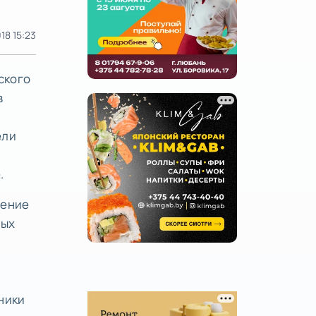
18 15:23
ского
в
ели
.
сение
ных
ники