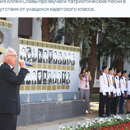
тия Аллеи Славы прозвучали патриотические песни в
тствия от учащихся кадетского класса.