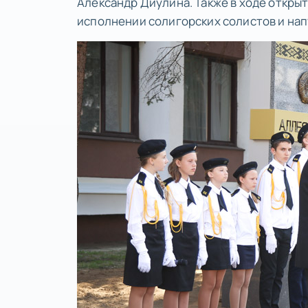
Александр Диулина. Также в ходе откры
исполнении солигорских солистов и напу