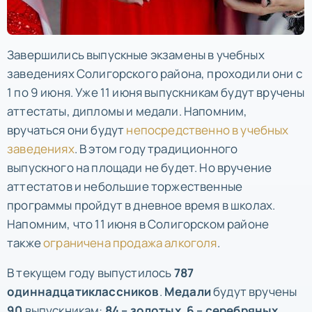
Завершились выпускные экзамены в учебных
заведениях Солигорского района, проходили они с
1 по 9 июня. Уже 11 июня выпускникам будут вручены
аттестаты, дипломы и медали. Напомним,
вручаться они будут
непосредственно в учебных
заведениях
. В этом году традиционного
выпускного на площади не будет. Но вручение
аттестатов и небольшие торжественные
программы пройдут в дневное время в школах.
Напомним, что 11 июня в Солигорском районе
также
ограничена продажа алкоголя
.
В текущем году выпустилось
787
одиннадцатиклассников
.
Медали
будут вручены
90
выпускникам:
84 – золотых, 6 – серебряных.